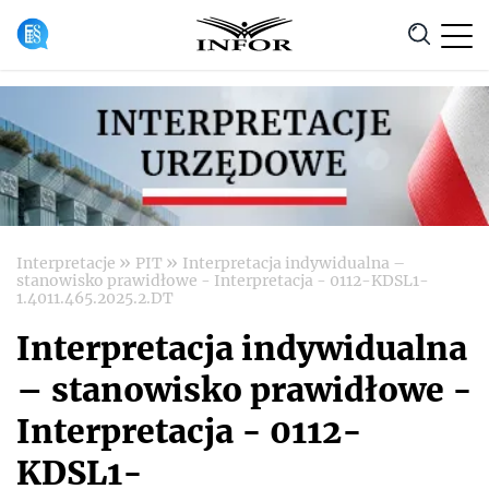
Anuluj
»
»
Interpretacje
PIT
Interpretacja indywidualna –
stanowisko prawidłowe - Interpretacja - 0112-KDSL1-
1.4011.465.2025.2.DT
Interpretacja indywidualna
– stanowisko prawidłowe -
Interpretacja - 0112-
KDSL1-