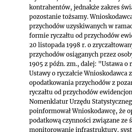
kontrahentów, jednakże zakres świ
pozostanie tożsamy. Wnioskodawca
przychodów uzyskiwanych w ramach
formie ryczałtu od przychodów ewide
20 listopada 1998 r. o zryczałtow
przychodów osiąganych przez osoby f
1905 z późn. zm., dalej: "Ustawa o r
Ustawy o ryczałcie Wnioskodawca z
opodatkowania przychodów z pozaro
ryczałtu od przychodów ewidencjon
Nomenklatur Urzędu Statystycznego
poinformował Wnioskodawcę, że op
podatkową czynności związane ze 
monitorowanie infrastruktury, sys