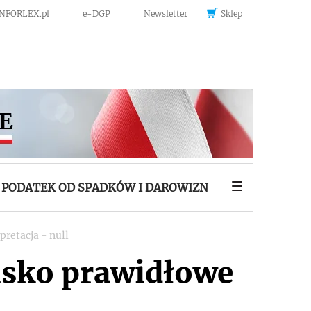
INFORLEX.pl
e-DGP
Newsletter
Sklep
PODATEK OD SPADKÓW I DAROWIZN
retacja - null
isko prawidłowe