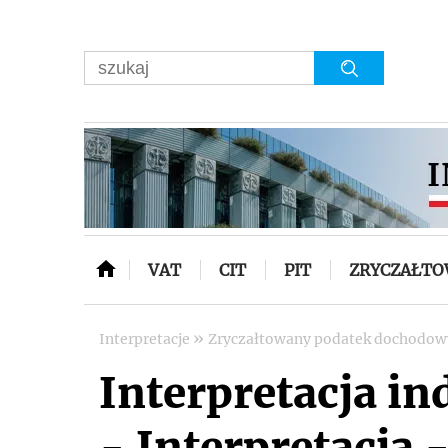
VAT
CIT
PIT
ZRYCZAŁT
»
Interpretacje
Zryczałtowany podatek dochodo
Interpretacja i
- Interpretacja -