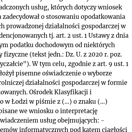
adczonych usług, których dotyczy wniosek
 zadecydował o stosowaniu opodatkowania
 prowadzonej działalności gospodarczej w
ncjonowanych tj. art. 2 ust. 1 Ustawy z dnia
anym podatku dochodowym od niektórych
izyczne (tekst jedn.: Dz. U. z 2020 r. poz.
yczałcie"). W tym celu, zgodnie z art. 9 ust. 1
łożył pisemne oświadczenie o wyborze
lniczej działalności gospodarczej w formie
owanych. Ośrodek Klasyfikacji i
 w Łodzi w piśmie z (…) o znaku (…)
isane we wniosku o interpretację
świadczeniem usług obejmujących: -
temów informatycznych pod kątem ciągłości