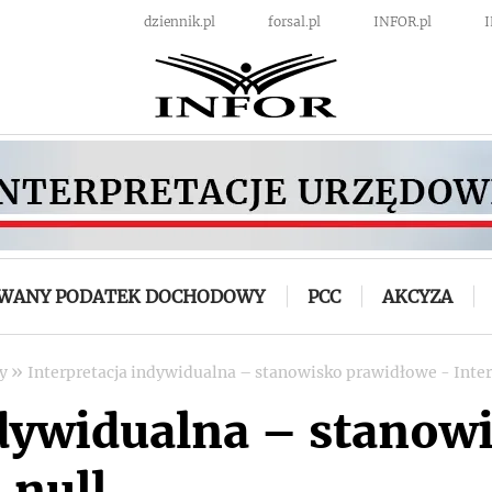
dziennik.pl
forsal.pl
INFOR.pl
OWANY PODATEK DOCHODOWY
PCC
AKCYZA
»
wy
Interpretacja indywidualna – stanowisko prawidłowe - Interp
ndywidualna – stanow
 null