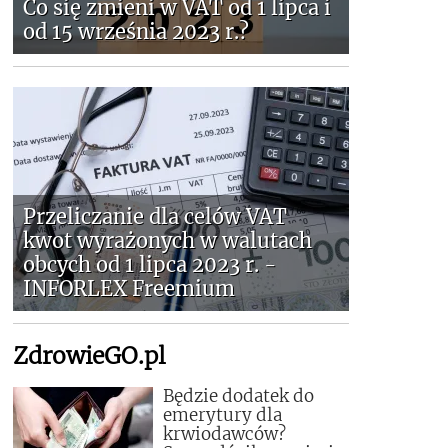
Co się zmieni w VAT od 1 lipca i
od 15 września 2023 r.?
Przeliczanie dla celów VAT
kwot wyrażonych w walutach
obcych od 1 lipca 2023 r. -
INFORLEX Freemium
ZdrowieGO.pl
Będzie dodatek do
emerytury dla
krwiodawców?