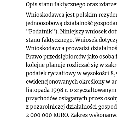
Opis
stanu faktycznego oraz zdarze
Wnioskodawca jest polskim rezy
jednoosobową działalność gospodar
"Podatnik"). Niniejszy wniosek dot
stanu faktycznego. Wniosek dotycz
Wnioskodawca prowadzi działalność
Prawo przedsiębiorców jako osoba 
kolejne planuje rozliczać się w zak
podatek ryczałtowy w wysokości 8
ewidencjonowanych określony w art. 1
listopada 1998 r. o zryczałtowan
przychodów osiąganych przez osob
z pozarolniczej działalności gospod
2 000 000 EURO. Zakres wykonanych