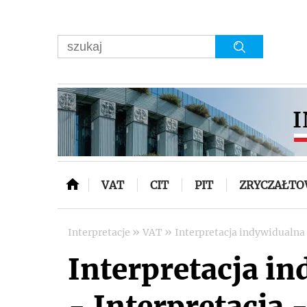
VAT
CIT
PIT
ZRYCZAŁT
»
»
Interpretacje
VAT
Interpretacja indywidualna
Interpretacja i
- Interpretacja