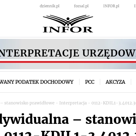
dziennik.pl
forsal.pl
INFOR.pl
OWANY PODATEK DOCHODOWY
PCC
AKCYZA
 – stanowisko prawidłowe - Interpretacja - 0112-KDIL1-3.4012.
ndywidualna – stanow
 - 0112-KDIL1-3.4012