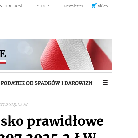
INFORLEX.pl
e-DGP
Newsletter
Sklep
PODATEK OD SPADKÓW I DAROWIZN
307.2025.2.ŁW
isko prawidłowe
.307.2025.2.ŁW