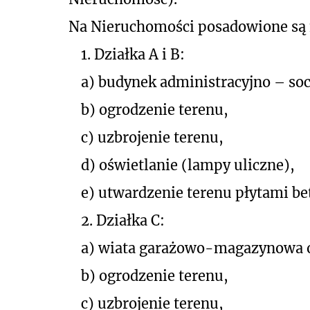
Na Nieruchomości posadowione są 
1.
Działka A i B:
a)
budynek administracyjno – soc
b)
ogrodzenie terenu,
c)
uzbrojenie terenu,
d)
oświetlanie (lampy uliczne),
e)
utwardzenie terenu płytami b
2.
Działka C:
a)
wiata garażowo-magazynowa o 
b)
ogrodzenie terenu,
c)
uzbrojenie terenu,