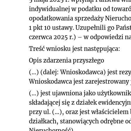
indywidualnej w podatku od towaró
opodatkowania sprzedaży Nieruchom
1 pkt 10 ustawy. Uzupełnili go Pań
czerwca 2025 r.) – w odpowiedzi n
Treść wniosku jest następująca:
Opis zdarzenia przyszłego
(…) (dalej: Wnioskodawca) jest re
Wnioskodawca jest zarejestrowany 
(…) jest ujawniona jako użytkowni
składającej się z działek ewidency
przy ul. (…), oraz jest właściciele
działkach, stanowiących odrębne od
Nieruchomość).