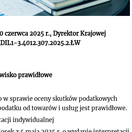
30 czerwca 2025 r., Dyrektor Krajowej
KDIL1-3.4012.307.2025.2.ŁW
owisko prawidłowe
o w sprawie oceny skutków podatkowych
podatku od towarów i usług jest prawidłowe.
acji indywidualnej
osek z 5 maja 2025 r. o wydanie interpretacji