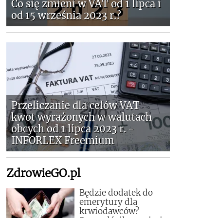
Co się zmieni w VAT od 1 lipca i
od 15 września 2023 r.?
Przeliczanie dla celów VAT
kwot wyrażonych w walutach
obcych od 1 lipca 2023 r. -
INFORLEX Freemium
ZdrowieGO.pl
Będzie dodatek do
emerytury dla
krwiodawców?