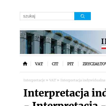
VAT
CIT
PIT
ZRYCZAŁT
»
»
Interpretacje
VAT
Interpretacja indywidualna
Interpretacja i
- Interpretacja