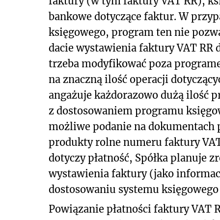
faktury (w tym faktury VAT RR), ks
bankowe dotyczące faktur. W przy
księgowego, program ten nie pozw
dacie wystawienia faktury VAT RR 
trzeba modyfikować poza programem
na znaczną ilość operacji dotycząc
angażuje każdorazowo dużą ilość p
z dostosowaniem programu księgowe
możliwe podanie na dokumentach p
produkty rolne numeru faktury VAT 
dotyczy płatność, Spółka planuje z
wystawienia faktury (jako informac
dostosowaniu systemu księgowego 
Powiązanie płatności faktury VAT 