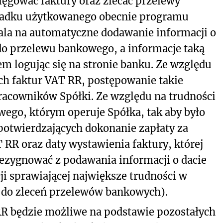
ięgować faktury oraz zlecać przelewy
padku użytkowanego obecnie programu
ala na automatyczne dodawanie informacji o
do przelewu bankowego, a informacje taką
 logując się na stronie banku. Ze względu
ych faktur VAT RR, postępowanie takie
racowników Spółki. Ze względu na trudności
go, którym operuje Spółka, tak aby było
otwierdzających dokonanie zapłaty za
RR oraz daty wystawienia faktury, której
rezygnować z podawania informacji o dacie
ji sprawiającej największe trudności w
do zleceń przelewów bankowych).
RR będzie możliwe na podstawie pozostałych