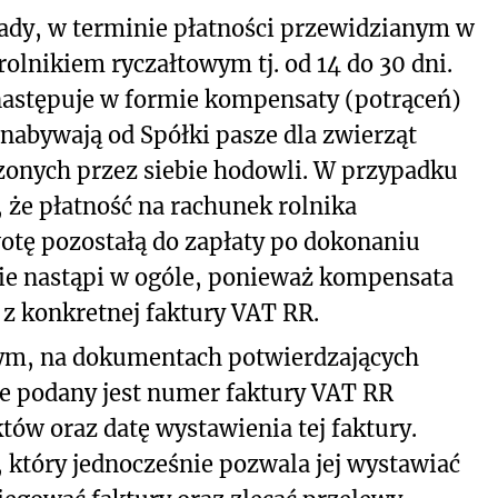
sady, w terminie płatności przewidzianym w
olnikiem ryczałtowym tj. od 14 do 30 dni.
 następuje w formie kompensaty (potrąceń)
 nabywają od Spółki pasze dla zwierząt
onych przez siebie hodowli. W przypadku
 że płatność na rachunek rolnika
tę pozostałą do zapłaty po dokonaniu
nie nastąpi w ogóle, ponieważ kompensata
 z konkretnej faktury VAT RR.
ym, na dokumentach potwierdzających
ne podany jest numer faktury VAT RR
tów oraz datę wystawienia tej faktury.
 który jednocześnie pozwala jej wystawiać