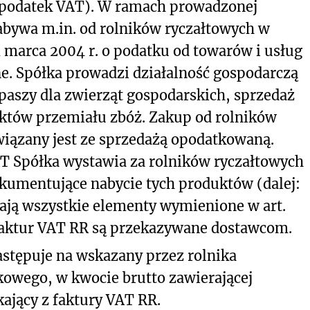
: podatek VAT). W ramach prowadzonej
abywa m.in. od rolników ryczałtowych w
1 marca 2004 r. o podatku od towarów i usług
ne. Spółka prowadzi działalność gospodarczą
 paszy dla zwierząt gospodarskich, sprzedaż
któw przemiału zbóż. Zakup od rolników
iązany jest ze sprzedażą opodatkowaną.
 VAT Spółka wystawia za rolników ryczałtowych
kumentujące nabycie tych produktów (dalej:
rają wszystkie elementy wymienione w art.
y faktur VAT RR są przekazywane dostawcom.
astępuje na wskazany przez rolnika
owego, w kwocie brutto zawierającej
ający z faktury VAT RR.