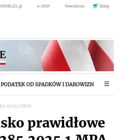
INFORLEX.pl
e-DGP
Newsletter
Sklep
PODATEK OD SPADKÓW I DAROWIZN
285.2025.1.MPA
isko prawidłowe
2.285.2025.1.MPA