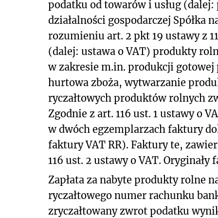
podatku od towarów i usług (dalej
działalności gospodarczej Spółka n
rozumieniu art. 2 pkt 19 ustawy z 1
(dalej: ustawa o VAT) produkty rol
w zakresie m.in. produkcji gotowej
hurtowa zboża, wytwarzanie produ
ryczałtowych produktów rolnych zw
Zgodnie z art. 116 ust. 1 ustawy o
w dwóch egzemplarzach faktury do
faktury VAT RR). Faktury te, zawie
116 ust. 2 ustawy o VAT. Oryginał
Zapłata za nabyte produkty rolne n
ryczałtowego numer rachunku bank
zryczałtowany zwrot podatku wynik