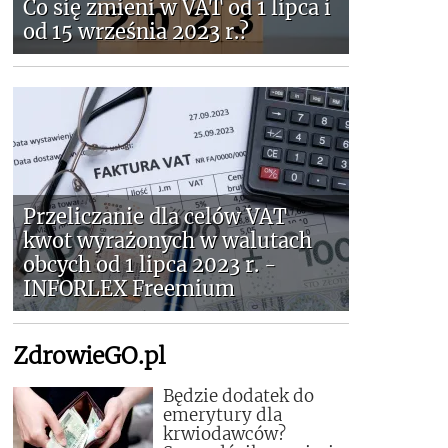
Co się zmieni w VAT od 1 lipca i
od 15 września 2023 r.?
Przeliczanie dla celów VAT
kwot wyrażonych w walutach
obcych od 1 lipca 2023 r. -
INFORLEX Freemium
ZdrowieGO.pl
Będzie dodatek do
emerytury dla
krwiodawców?