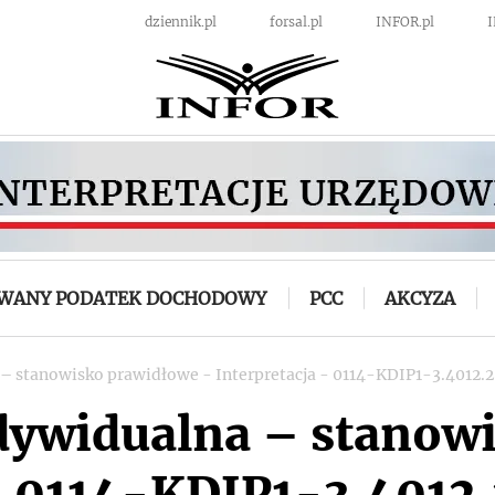
dziennik.pl
forsal.pl
INFOR.pl
OWANY PODATEK DOCHODOWY
PCC
AKCYZA
 – stanowisko prawidłowe - Interpretacja - 0114-KDIP1-3.4012.
ndywidualna – stanow
 - 0114-KDIP1-3.401