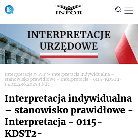
Anuluj
»
»
Interpretacje
PIT
Interpretacja indywidualna –
stanowisko prawidłowe - Interpretacja - 0115-KDST2-
1.4011.236.2025.1.MR
Interpretacja indywidualna
– stanowisko prawidłowe -
Interpretacja - 0115-
KDST2-