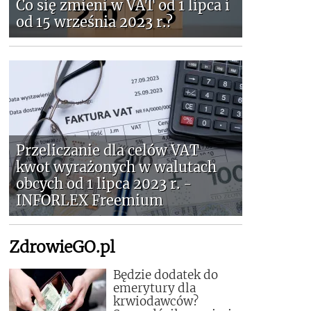
Co się zmieni w VAT od 1 lipca i
od 15 września 2023 r.?
Przeliczanie dla celów VAT
kwot wyrażonych w walutach
obcych od 1 lipca 2023 r. -
INFORLEX Freemium
ZdrowieGO.pl
Będzie dodatek do
emerytury dla
krwiodawców?