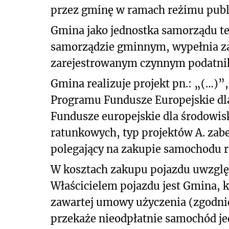
przez gminę w ramach reżimu pub
Gmina jako jednostka samorządu ter
samorządzie gminnym, wypełnia zawa
zarejestrowanym czynnym podatnik
Gmina realizuje projekt pn.: „(…)”
Programu Fundusze Europejskie dla
Fundusze europejskie dla środowisk
ratunkowych, typ projektów A. zab
polegający na zakupie samochodu r
W kosztach zakupu pojazdu uwzglę
Właścicielem pojazdu jest Gmina, 
zawartej umowy użyczenia (zgodnie
przekaże nieodpłatnie samochód jed