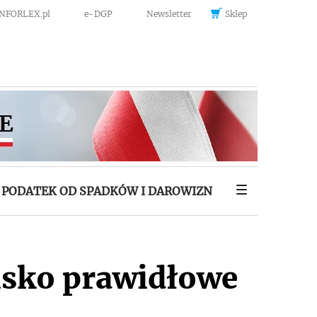
INFORLEX.pl
e-DGP
Newsletter
Sklep
PODATEK OD SPADKÓW I DAROWIZN
isko prawidłowe