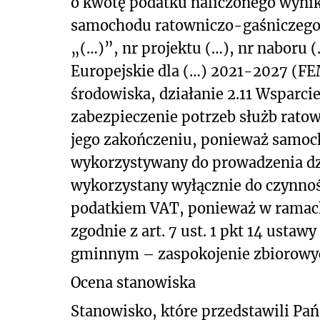
o kwotę podatku naliczonego wyni
samochodu ratowniczo-gaśniczego 
„(…)”, nr projektu (…), nr naboru
Europejskie dla (…) 2021-2027 (FEM
środowiska, działanie 2.11 Wsparci
zabezpieczenie potrzeb służb ratown
jego zakończeniu, ponieważ samoc
wykorzystywany do prowadzenia dzi
wykorzystany wyłącznie do czynno
podatkiem VAT, ponieważ w ramach
zgodnie z art. 7 ust. 1 pkt 14 ustaw
gminnym – zaspokojenie zbiorowyc
Ocena stanowiska
Stanowisko, które przedstawili Pa