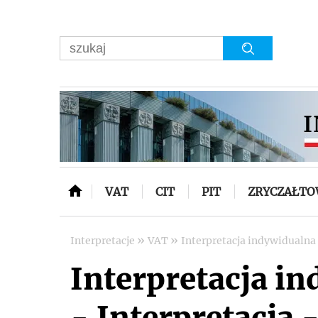
VAT
CIT
PIT
ZRYCZAŁT
»
»
Interpretacje
VAT
Interpretacja indywidualna
Interpretacja i
- Interpretacja -