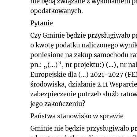
nie będą związane z wykonaniem p
opodatkowanych.
Pytanie
Czy Gminie będzie przysługiwało p
o kwotę podatku naliczonego wynik
poniesione na zakup samochodu ra
pn.: „(…)”, nr projektu:) (…), nr
Europejskie dla (…) 2021-2027 (FEM
środowiska, działanie 2.11 Wsparci
zabezpieczenie potrzeb służb ratown
jego zakończeniu?
Państwa stanowisko w sprawie
Gminie nie będzie przysługiwało p