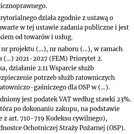
licznoprawnego.
ytorialnego działa zgodnie z ustawą o
rte w tej ustawie zadania publiczne i jest
iem od towarów i usług.
, nr projektu (…), nr naboru (…), w ramach
 (…) 2021-2027 (FEM) Priorytet 2.
a, działanie 2.11 Wsparcie służb
ezpieczenie potrzeb służb ratowniczych
atowniczo-gaśniczego dla OSP w (…).
dniony jest podatek VAT według stawki 23%.
która po dokonaniu zakupu, na podstawie
 z art. 710-719 Kodeksu cywilnego),
nostce Ochotniczej Straży Pożarnej (OSP).