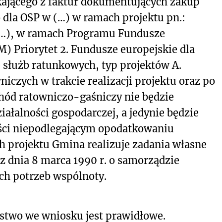
kającego z faktur dokumentujących zakup
dla OSP w (…) w ramach projektu pn.:
 (…), w ramach Programu Fundusze
) Priorytet 2. Fundusze europejskie dla
e służb ratunkowych, typ projektów A.
iczych w trakcie realizacji projektu oraz po
hód ratowniczo-gaśniczy nie będzie
ałalności gospodarczej, a jedynie będzie
ści niepodlegającym opodatkowaniu
 projektu Gmina realizuje zadania własne
y z dnia 8 marca 1990 r. o samorządzie
h potrzeb wspólnoty.
ństwo we wniosku jest prawidłowe.