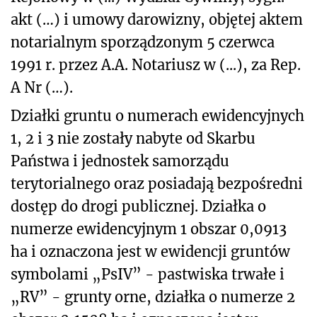
akt (…) i umowy darowizny, objętej aktem
notarialnym sporządzonym 5 czerwca
1991 r. przez A.A. Notariusz w (...), za Rep.
A Nr (…).
Działki gruntu o numerach ewidencyjnych
1, 2 i 3 nie zostały nabyte od Skarbu
Państwa i jednostek samorządu
terytorialnego oraz posiadają bezpośredni
dostęp do drogi publicznej. Działka o
numerze ewidencyjnym 1 obszar 0,0913
ha i oznaczona jest w ewidencji gruntów
symbolami „PsIV” - pastwiska trwałe i
„RV” - grunty orne, działka o numerze 2