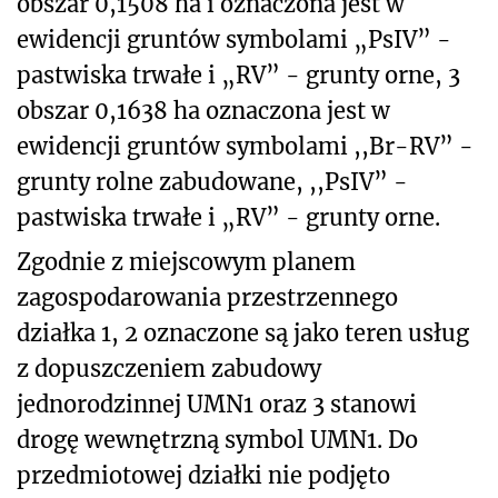
obszar 0,1508 ha i oznaczona jest w
ewidencji gruntów symbolami „PsIV” -
pastwiska trwałe i „RV” - grunty orne, 3
obszar 0,1638 ha oznaczona jest w
ewidencji gruntów symbolami ,,Br-RV” -
grunty rolne zabudowane, ,,PsIV” -
pastwiska trwałe i „RV” - grunty orne.
Zgodnie z miejscowym planem
zagospodarowania przestrzennego
działka 1, 2 oznaczone są jako teren usług
z dopuszczeniem zabudowy
jednorodzinnej UMN1 oraz 3 stanowi
drogę wewnętrzną symbol UMN1. Do
przedmiotowej działki nie podjęto