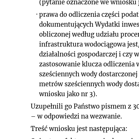
(pytanie oznaczone we wniosku j
·
prawa do odliczenia części poda
dokumentujących Wydatki inwest
obliczonej według udziału proc
infrastruktura wodociągowa je
działalności gospodarczej i czy
zastosowanie klucza odliczenia 
sześciennych wody dostarczonej
metrów sześciennych wody dosta
wniosku jako nr 3).
Uzupełnili go Państwo pismem z 30
– w odpowiedzi na wezwanie.
Treść wniosku jest następująca: