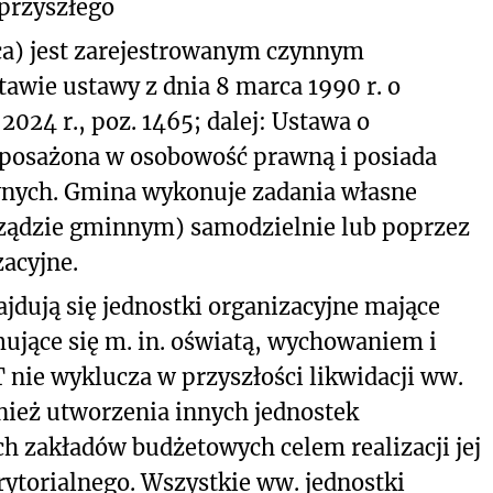
 przyszłego
ca) jest zarejestrowanym czynnym
awie ustawy z dnia 8 marca 1990 r. o
2024 r., poz. 1465; dalej: Ustawa o
posażona w osobowość prawną i posiada
wnych. Gmina wykonuje zadania własne
rządzie gminnym) samodzielnie lub poprzez
acyjne.
ajdują się jednostki organizacyjne mające
ujące się m. in. oświatą, wychowaniem i
T nie wyklucza w przyszłości likwidacji ww.
nież utworzenia innych jednostek
 zakładów budżetowych celem realizacji jej
rytorialnego. Wszystkie ww. jednostki