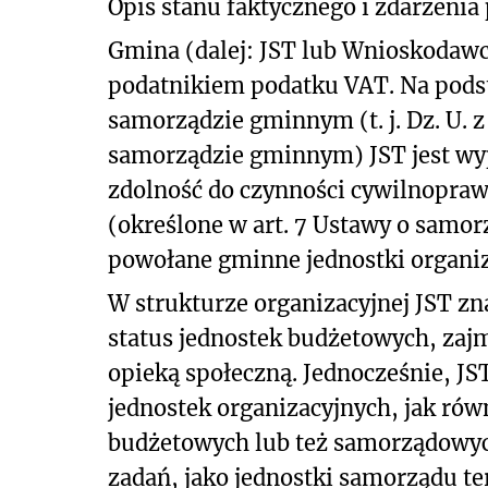
Opis stanu faktycznego i zdarzenia
Gmina (dalej: JST lub Wnioskodaw
podatnikiem podatku VAT. Na podst
samorządzie gminnym (t. j. Dz. U. z 
samorządzie gminnym) JST jest wy
zdolność do czynności cywilnopra
(określone w art. 7 Ustawy o samo
powołane gminne jednostki organiz
W strukturze organizacyjnej JST zn
status jednostek budżetowych, zajm
opieką społeczną. Jednocześnie, JS
jednostek organizacyjnych, jak rów
budżetowych lub też samorządowych
zadań, jako jednostki samorządu te