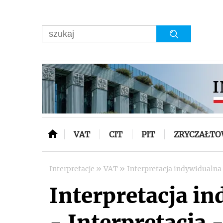
VAT
CIT
PIT
ZRYCZAŁT
»
»
Interpretacje
VAT
Interpretacja indywidualna
Interpretacja i
- Interpretacja -