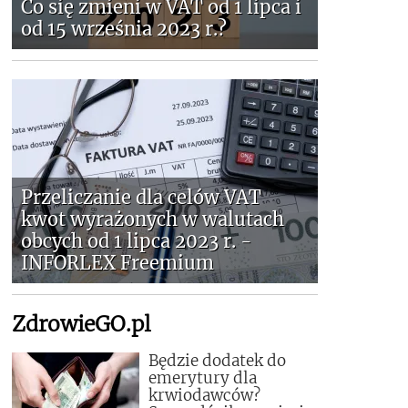
Co się zmieni w VAT od 1 lipca i
od 15 września 2023 r.?
Przeliczanie dla celów VAT
kwot wyrażonych w walutach
obcych od 1 lipca 2023 r. -
INFORLEX Freemium
ZdrowieGO.pl
Będzie dodatek do
emerytury dla
krwiodawców?