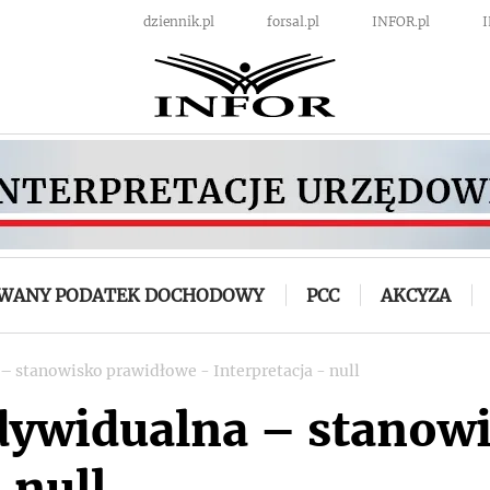
dziennik.pl
forsal.pl
INFOR.pl
OWANY PODATEK DOCHODOWY
PCC
AKCYZA
 – stanowisko prawidłowe - Interpretacja - null
ndywidualna – stanow
 null