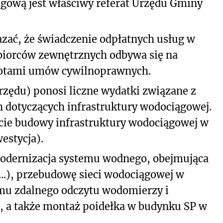
ągową jest właściwy referat Urzędu Gminy
zać, że świadczenie odpłatnych usług w
biorców zewnętrznych odbywa się na
iotami umów cywilnoprawnych.
zędu) ponosi liczne wydatki związane z
h dotyczących infrastruktury wodociągowej.
kcie budowy infrastruktury wodociągowej w
westycja).
modernizacja systemu wodnego, obejmująca
.), przebudowę sieci wodociągowej w
temu zdalnego odczytu wodomierzy i
, a także montaż poidełka w budynku SP w