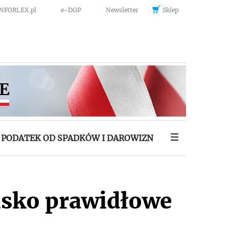
INFORLEX.pl
e-DGP
Newsletter
Sklep
PODATEK OD SPADKÓW I DAROWIZN
isko prawidłowe