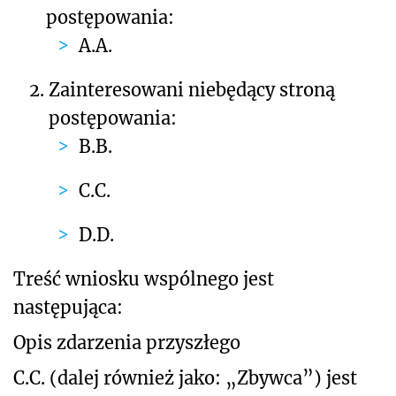
postępowania:
A.A.
2.
Zainteresowani niebędący stroną
postępowania:
B.B.
C.C.
D.D.
Treść wniosku wspólnego jest
następująca:
Opis zdarzenia przyszłego
C.C. (dalej również jako: „Zbywca”) jest