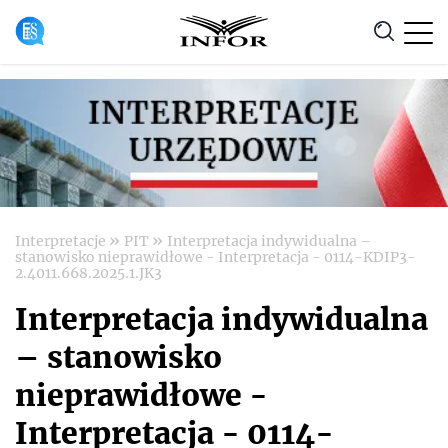
Anuluj
»
»
Interpretacje
PIT
Interpretacja indywidualna –
stanowisko nieprawidłowe - Interpretacja - 0114-KDIP3-
2.4011.668.2025.1.JK3
Interpretacja indywidualna
– stanowisko
nieprawidłowe -
Interpretacja - 0114-