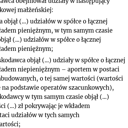
dawca obejmował udziały w następujący
kowej małżeńskiej:
bjął (...) udziałów w spółce o łącznej
 wkładem pieniężnym, w tym samym czasie
ł (...) udziałów w spółce o łącznej
wkładem pieniężnym;
dawca objął (...) udziały w spółce o łącznej
 wkładem niepieniężnym – aportem w postaci
budowanych, o tej samej wartości (wartości
e na podstawie operatów szacunkowych),
dawcy w tym samym czasie objął (...)
ci (...) zł pokrywając je wkładem
aci udziałów w tych samych
artości;