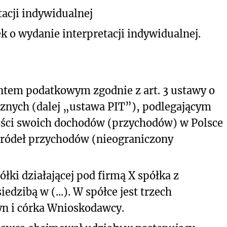
acji indywidualnej
k o wydanie interpretacji indywidualnej.
ntem podatkowym zgodnie z art. 3 ustawy o
znych (dalej „ustawa PIT”), podlegającym
ści swoich dochodów (przychodów) w Polsce
źródeł przychodów (nieograniczony
ki działającej pod firmą X spółka z
dzibą w (...). W spółce jest trzech
n i córka Wnioskodawcy.