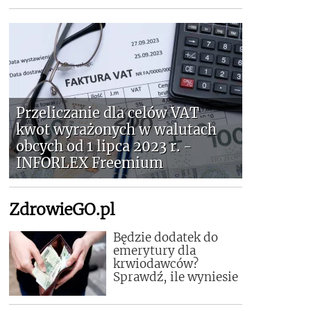
Przeliczanie dla celów VAT
kwot wyrażonych w walutach
obcych od 1 lipca 2023 r. -
INFORLEX Freemium
ZdrowieGO.pl
Będzie dodatek do
emerytury dla
krwiodawców?
Sprawdź, ile wyniesie