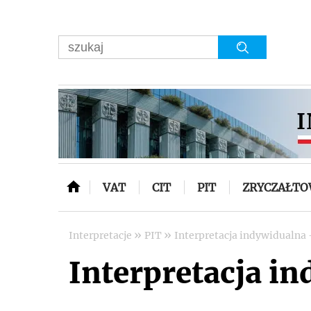
VAT
CIT
PIT
ZRYCZAŁT
»
»
Interpretacje
PIT
Interpretacja indywidualna -
Interpretacja in