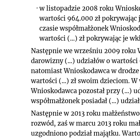
·
w listopadzie 2008 roku Wnioskod
wartości 964.000 zł pokrywają
czasie współmałżonek Wnioskodaw
wartości (...) zł pokrywając je 
Następnie we wrześniu 2009 roku 
darowizny (...) udziałów o wartości
natomiast Wnioskodawca w drodze d
wartości (...) zł swoim dzieciom. 
Wnioskodawca pozostał przy (...) udz
współmałżonek posiadał (...) udziałó
Następnie w 2013 roku małżeństwo
rozwód, zaś w marcu 2013 roku ma
uzgodniono podział majątku. Wartoś