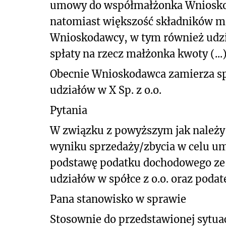
umowy do współmałżonka Wnioskodawc
natomiast większość składników m
Wnioskodawcy, w tym również udzi
spłaty na rzecz małżonka kwoty (...)
Obecnie Wnioskodawca zamierza sp
udziałów w X Sp. z o.o.
Pytania
W związku z powyższym jak należy 
wyniku sprzedaży/zbycia w celu umo
podstawę podatku dochodowego ze 
udziałów w spółce z o.o. oraz pod
Pana stanowisko w sprawie
Stosownie do przedstawionej sytuac