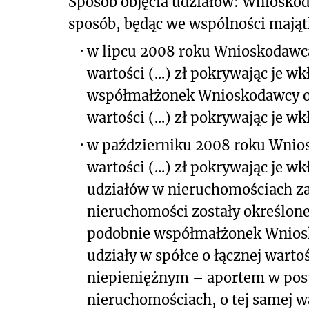
Sposób objęcia udziałów: Wniosko
sposób, będąc we wspólności mająt
·
w lipcu 2008 roku Wnioskodawca o
wartości (...) zł pokrywając je
współmałżonek Wnioskodawcy obją
wartości (...) zł pokrywając je 
·
w październiku 2008 roku Wniosko
wartości (...) zł pokrywając je
udziałów w nieruchomościach za
nieruchomości zostały określon
podobnie współmałżonek Wniosko
udziały w spółce o łącznej wartoś
niepieniężnym – aportem w post
nieruchomościach, o tej samej w