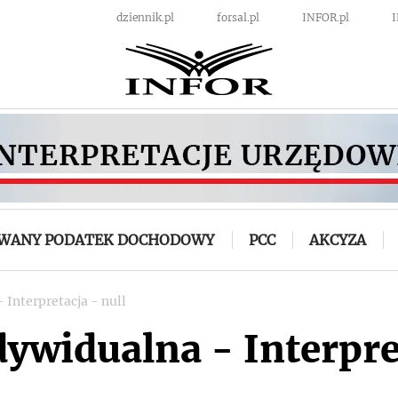
dziennik.pl
forsal.pl
INFOR.pl
OWANY PODATEK DOCHODOWY
PCC
AKCYZA
 Interpretacja - null
dywidualna - Interpre