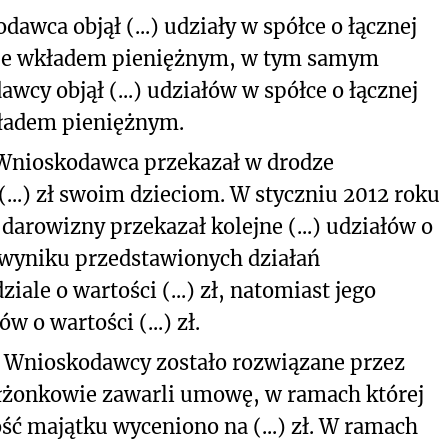
awca objął (...) udziały w spółce o łącznej
c je wkładem pieniężnym, w tym samym
cy objął (...) udziałów w spółce o łącznej
wkładem pieniężnym.
Wnioskodawca przekazał w drodze
 (...) zł swoim dzieciom. W styczniu 2012 roku
arowizny przekazał kolejne (...) udziałów o
W wyniku przedstawionych działań
iale o wartości (...) zł, natomiast jego
w o wartości (...) zł.
 Wnioskodawcy zostało rozwiązane przez
łżonkowie zawarli umowę, w ramach której
ć majątku wyceniono na (...) zł. W ramach