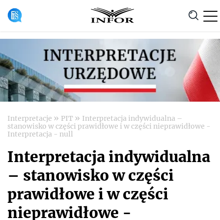
Anuluj
»
»
Interpretacje
PIT
Interpretacja indywidualna –
stanowisko w części prawidłowe i w części nieprawidłowe -
Interpretacja - null
Interpretacja indywidualna
– stanowisko w części
prawidłowe i w części
nieprawidłowe -