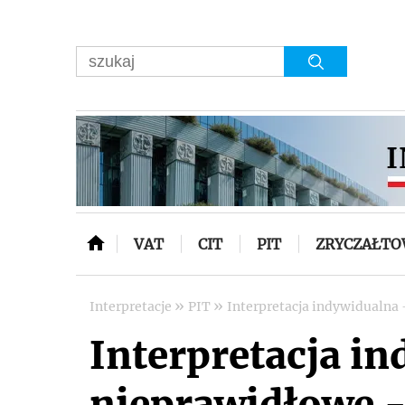
VAT
CIT
PIT
ZRYCZAŁT
»
»
Interpretacje
PIT
Interpretacja indywidualna 
Interpretacja i
nieprawidłowe -