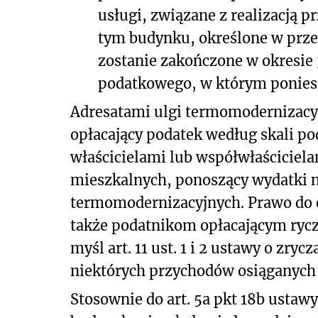
usługi, związane z realizacją 
tym budynku, określone w przep
zostanie zakończone w okresie 3
podatkowego, w którym ponies
Adresatami ulgi termomodernizacy
opłacający podatek według skali p
właścicielami lub współwłaścicie
mieszkalnych, ponoszący wydatki n
termomodernizacyjnych. Prawo do o
także podatnikom opłacającym ryc
myśl art. 11 ust. 1 i 2 ustawy o z
niektórych przychodów osiąganych 
Stosownie do art. 5a pkt 18b usta