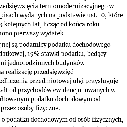
przedsięwzięcia termomodernizacyjnego w
isach wydanych na podstawie ust. 10, które
 kolejnych lat, licząc od końca roku
iono pierwszy wydatek.
jnej są podatnicy podatku dochodowego
odatkowej, 19% stawki podatku, będący
lami jednorodzinnych budynków
a realizację przedsięwzięć
dliczenia przedmiotowej ulgi przysługuje
załt od przychodów ewidencjonowanych w
ryczałtowanym podatku dochodowym od
przez osoby fizyczne.
wy o podatku dochodowym od osób fizycznych,