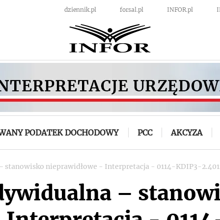
dziennik.pl
forsal.pl
INFOR.pl
OWANY PODATEK DOCHODOWY
PCC
AKCYZA
– stanowisko nieprawidłowe - Interpretacja - 0114-KDIP3-2.401
ndywidualna – stanow
 Interpretacja - 011