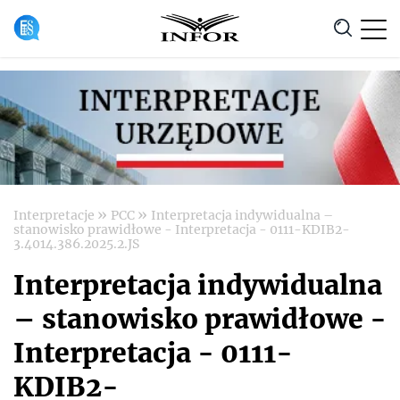
Anuluj
»
»
Interpretacje
PCC
Interpretacja indywidualna –
stanowisko prawidłowe - Interpretacja - 0111-KDIB2-
3.4014.386.2025.2.JS
Interpretacja indywidualna
– stanowisko prawidłowe -
Interpretacja - 0111-
KDIB2-