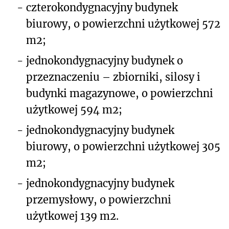
-
czterokondygnacyjny budynek
biurowy, o powierzchni użytkowej 572
m
2
;
-
jednokondygnacyjny budynek o
przeznaczeniu – zbiorniki, silosy i
budynki magazynowe, o powierzchni
użytkowej 594 m
2
;
-
jednokondygnacyjny budynek
biurowy, o powierzchni użytkowej 305
m
2
;
-
jednokondygnacyjny budynek
przemysłowy, o powierzchni
użytkowej 139 m
2
.