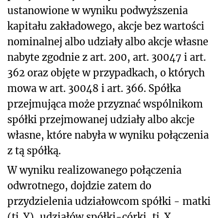
ustanowione w wyniku podwyższenia
kapitału zakładowego, akcje bez wartości
nominalnej albo udziały albo akcje własne
nabyte zgodnie z art. 200, art. 300
47
i art.
362 oraz objęte w przypadkach, o których
mowa w art. 300
48
i art. 366. Spółka
przejmująca może przyznać wspólnikom
spółki przejmowanej udziały albo akcje
własne, które nabyła w wyniku połączenia
z tą spółką.
W wyniku realizowanego połączenia
odwrotnego, dojdzie zatem do
przydzielenia udziałowcom spółki - matki
(tj. Y), udziałów spółki-córki, tj. X.