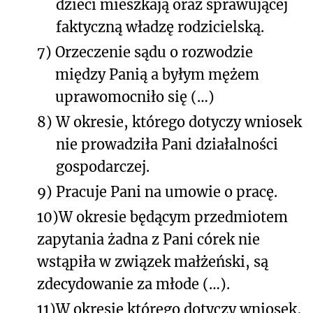
dzieci mieszkają oraz sprawującej
faktyczną władzę rodzicielską.
7)
Orzeczenie sądu o rozwodzie
między Panią a byłym mężem
uprawomocniło się (…)
8)
W okresie, którego dotyczy wniosek
nie prowadziła Pani działalności
gospodarczej.
9)
Pracuje Pani na umowie o pracę.
10)
W okresie będącym przedmiotem
zapytania żadna z Pani córek nie
wstąpiła w związek małżeński, są
zdecydowanie za młode (…).
11)
W okresie którego dotyczy wniosek,