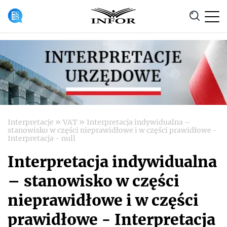
Anuluj
»
»
Interpretacje
VAT
Interpretacja indywidualna –
stanowisko w części nieprawidłowe i w części prawidłowe -
Interpretacja - null
Interpretacja indywidualna
– stanowisko w części
nieprawidłowe i w części
prawidłowe - Interpretacja