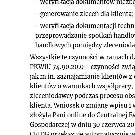
–
weryfikacja dokumentów niezbęd
–
generowanie zleceń dla klienta;
–
weryfikacja dokumentacji techn
przeprowadzanie spotkań handl
handlowych pomiędzy zleceniodaw
Wszystkie te czynności w ramach dz
PKWiU 74.90.20.0 - czynności związ
jak m.in. zaznajamianie klientów z
klientów o warunkach współpracy, d
zleceniodawcy podczas procesu ob
klienta. Wniosek o zmianę wpisu i
złożyła Pani online do Centralnej Ew
Gospodarczej w dniu 30 czerwca 20
CEIDG przekazuje automatycznie w