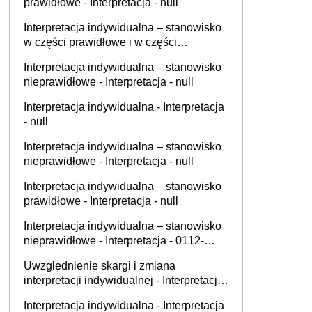
prawidłowe - Interpretacja - null
Interpretacja indywidualna – stanowisko
w części prawidłowe i w części
nieprawidłowe - Interpretacja - 0112-
Interpretacja indywidualna – stanowisko
KDIL1-3.4012.652.2025.1.ŁW
nieprawidłowe - Interpretacja - null
Interpretacja indywidualna - Interpretacja
- null
Interpretacja indywidualna – stanowisko
nieprawidłowe - Interpretacja - null
Interpretacja indywidualna – stanowisko
prawidłowe - Interpretacja - null
Interpretacja indywidualna – stanowisko
nieprawidłowe - Interpretacja - 0112-
KDSL1-1.4011.449.2025.2.MW
Uwzględnienie skargi i zmiana
interpretacji indywidualnej - Interpretacja
- null
Interpretacja indywidualna - Interpretacja