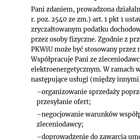
Pani zdaniem, prowadzona działalno
r. poz. 2540 ze zm.) art. 1 pkt 1 ust
zryczałtowanym podatku dochodow
przez osoby fizyczne. Zgodnie z pr
PKWiU może być stosowany przez n
Współpracuje Pani ze zleceniodaw
elektroenergetycznym. W ramach w
następujące usługi (między innymi
–
organizowanie sprzedaży poprze
przesyłanie ofert;
–
negocjowanie warunków współp
zleceniodawcy;
–
doprowadzenie do zawarcia umó