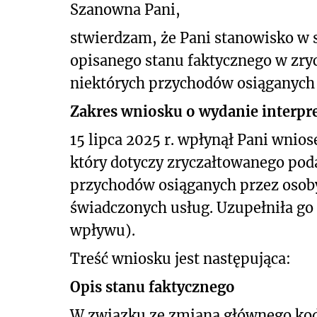
Szanowna Pani,
stwierdzam, że Pani stanowisko w
opisanego stanu faktycznego w z
niektórych przychodów osiąganych 
Zakres wniosku o wydanie interpre
15 lipca 2025 r. wpłynął Pani wnios
który dotyczy zryczałtowanego po
przychodów osiąganych przez osoby 
świadczonych usług
. Uzupełniła go
wpływu).
Treść wniosku jest następująca:
Opis stanu faktycznego
W związku ze zmianą głównego kodu