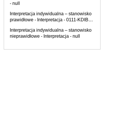
- null
Interpretacja indywidualna – stanowisko
prawidłowe - Interpretacja - 0111-KDIB1-
1.4010.416.2025.1.AND
Interpretacja indywidualna – stanowisko
nieprawidłowe - Interpretacja - null