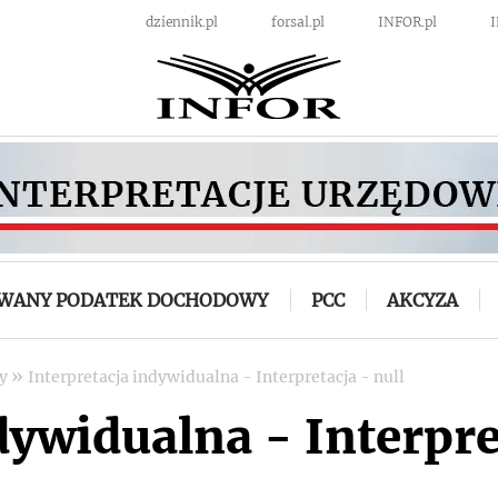
dziennik.pl
forsal.pl
INFOR.pl
OWANY PODATEK DOCHODOWY
PCC
AKCYZA
»
wy
Interpretacja indywidualna - Interpretacja - null
dywidualna - Interpre