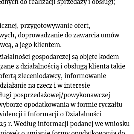
nych do realizacji sprzedaży i obsługi;
icznej, przygotowywanie ofert,
owych, doprowadzanie do zawarcia umów
cą, a jego klientem.
iałalności gospodarczej są objęte kodem
ane z działalnością i obsługą klienta takie
 ofertą zleceniodawcy, informowanie
ziałanie na rzecz i w interesie
sługi posprzedażowej/powykonawczej
 wyborze opodatkowania w formie ryczałtu
idencji i Informacji o Działalności
25 r. Według informacji podanej we wniosku
niosek o zmianie formy opodatkowania do