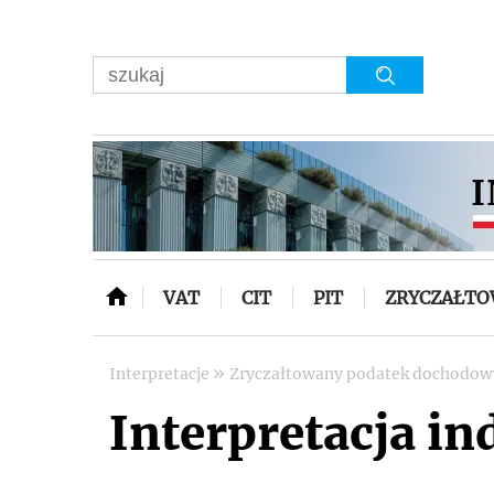
VAT
CIT
PIT
ZRYCZAŁT
»
Interpretacje
Zryczałtowany podatek dochodo
Interpretacja in