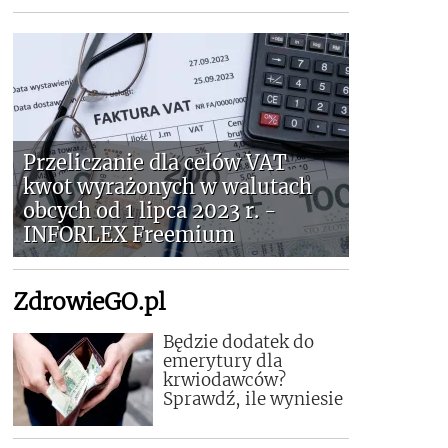
Przeliczanie dla celów VAT
kwot wyrażonych w walutach
obcych od 1 lipca 2023 r. -
INFORLEX Freemium
ZdrowieGO.pl
Będzie dodatek do
emerytury dla
krwiodawców?
Sprawdź, ile wyniesie