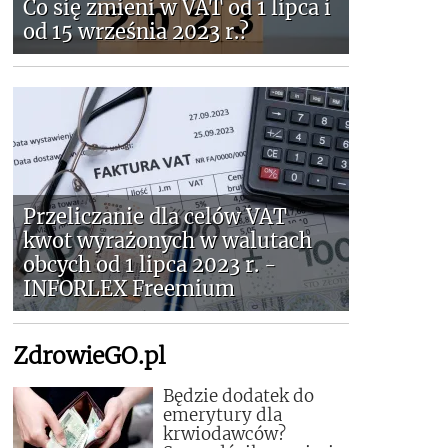
Co się zmieni w VAT od 1 lipca i
od 15 września 2023 r.?
Przeliczanie dla celów VAT
kwot wyrażonych w walutach
obcych od 1 lipca 2023 r. -
INFORLEX Freemium
ZdrowieGO.pl
Będzie dodatek do
emerytury dla
krwiodawców?