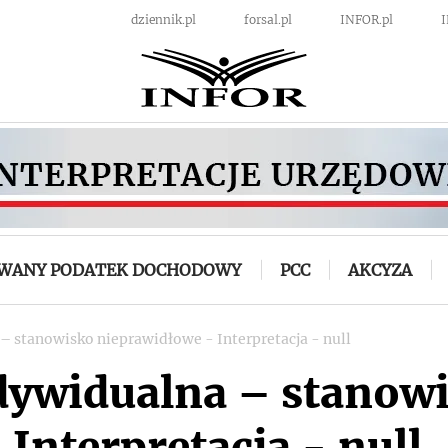
dziennik.pl
forsal.pl
INFOR.pl
OWANY PODATEK DOCHODOWY
PCC
AKCYZA
 – stanowisko nieprawidłowe - Interpretacja - null
ndywidualna – stanow
Interpretacja - null