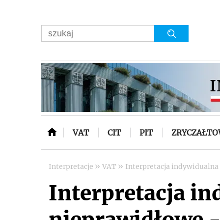
VAT
CIT
PIT
ZRYCZAŁT
»
»
Interpretacje
VAT
Interpretacja indywidualna
Interpretacja i
nieprawidłowe - 