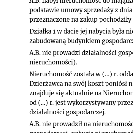
A.B. nabył nieruchomość do majątku
podstawie umowy sprzedaży z dnia (
przeznaczone na zakup pochodziły 
Działka 1 w dacie jej nabycia była 
zabudowaną budynkiem gospodarc
A.B. nie prowadzi działalności gosp
nieruchomości).
Nieruchomość została w (…) r. oddan
Dzierżawca na swój koszt poniósł 
znajduje się aktualnie na Nierucho
od (…) r. jest wykorzystywany prze
działalności gospodarczej.
A.B. nie prowadził na nieruchomośc