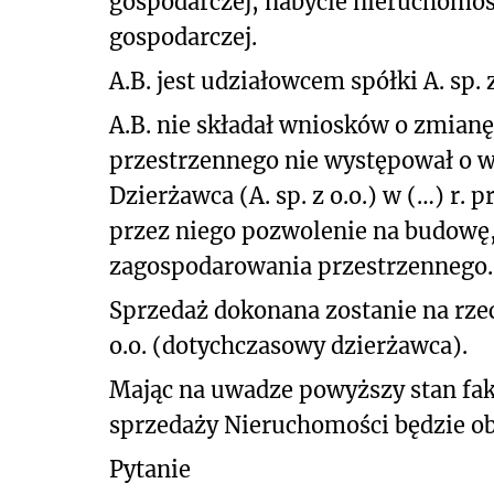
gospodarczej, nabycie nieruchomośc
gospodarczej.
A.B. jest udziałowcem spółki A. sp. 
A.B. nie składał wniosków o zmia
przestrzennego nie występował o w
Dzierżawca (A. sp. z o.o.) w (…) r.
przez niego pozwolenie na budowę,
zagospodarowania przestrzennego.
Sprzedaż dokonana zostanie na rzecz
o.o. (dotychczasowy dzierżawca).
Mając na uwadze powyższy stan fakt
sprzedaży Nieruchomości będzie ob
Pytanie