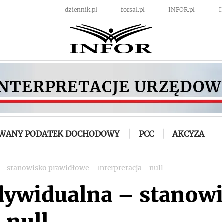
dziennik.pl
forsal.pl
INFOR.pl
OWANY PODATEK DOCHODOWY
PCC
AKCYZA
 – stanowisko prawidłowe - Interpretacja - null
ndywidualna – stanow
 null