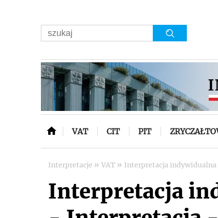
VAT
CIT
PIT
ZRYCZAŁT
»
»
Interpretacje
VAT
Interpretacja indywidualna
Interpretacja i
- Interpretacja -