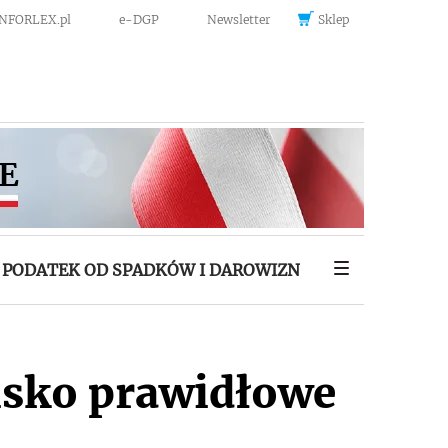
INFORLEX.pl
e-DGP
Newsletter
Sklep
PODATEK OD SPADKÓW I DAROWIZN
isko prawidłowe