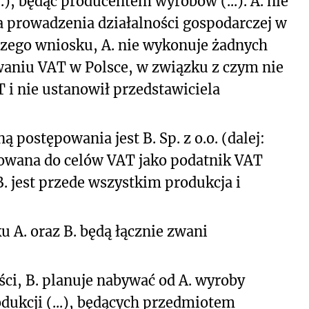
..), będąc producentem wyrobów (...). A. nie
ca prowadzenia działalności gospodarczej w
szego wniosku, A. nie wykonuje żadnych
aniu VAT w Polsce, w związku z czym nie
 i nie ustanowił przedstawiciela
postępowania jest B. Sp. z o.o. (dalej:
trowana do celów VAT jako podatnik VAT
. jest przede wszystkim produkcja i
u A. oraz B. będą łącznie zwani
ci, B. planuje nabywać od A. wyroby
odukcji (...), będących przedmiotem