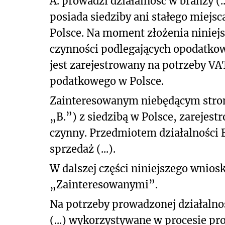
A. prowadzi działalność w branży (.
posiada siedziby ani stałego miejs
Polsce. Na moment złożenia niniej
czynności podlegających opodatkow
jest zarejestrowany na potrzeby VAT
podatkowego w Polsce.
Zainteresowanym niebędącym stroną 
„B.”) z siedzibą w Polsce, zarejes
czynny. Przedmiotem działalności B
sprzedaż (...).
W dalszej części niniejszego wniosk
„Zainteresowanymi”.
Na potrzeby prowadzonej działalnoś
(...) wykorzystywane w procesie pr