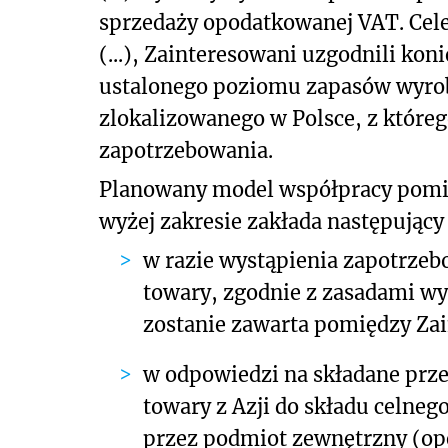
sprzedaży opodatkowanej VAT. Cele
(...), Zainteresowani uzgodnili k
ustalonego poziomu zapasów wyrobó
zlokalizowanego w Polsce, z któreg
zapotrzebowania.
Planowany model współpracy pom
wyżej zakresie zakłada następujący 
w razie wystąpienia zapotrzeb
towary, zgodnie z zasadami wy
zostanie zawarta pomiędzy Za
w odpowiedzi na składane prze
towary z Azji do składu celne
przez podmiot zewnętrzny (ope