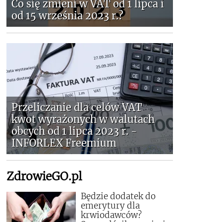
Co się zmieni w VAT od 1 lipca i
od 15 września 2023 r.?
Przeliczanie dla celów VAT
kwot wyrażonych w walutach
obcych od 1 lipca 2023 r. -
INFORLEX Freemium
ZdrowieGO.pl
Będzie dodatek do
emerytury dla
krwiodawców?