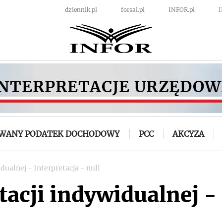
dziennik.pl
forsal.pl
INFOR.pl
OWANY PODATEK DOCHODOWY
PCC
AKCYZA
dualnej - Interpretacja - null
acji indywidualnej - 