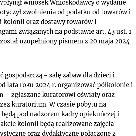
S wpłynął wniosek Wnioskodawcy o wydanie
 dotyczył zwolnienia od podatku od towarów i
 i kolonii oraz dostawy towarów i
ugami związanych na podstawie art. 43 ust. 1
k został uzupełniony pismem z 20 maja 2024
gospodarczą - salę zabaw dla dzieci i
d lata
roku 2024 r. organizować półkolonie i
m – zgłaszane kuratorowi oświaty oraz
rzez kuratorium. W czasie pobytu na
e będą pod nadzorem kadry opiekuńczej i
cie kolonii będą realizowane zajęcia
tystyczne oraz dydaktyczne połączone z