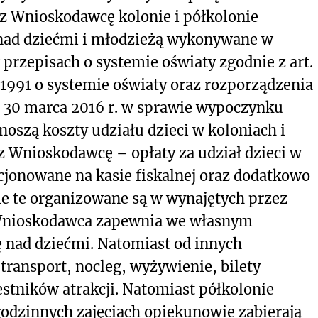
 Wnioskodawcę kolonie i półkolonie
 nad dziećmi i młodzieżą wykonywane w
 przepisach o systemie oświaty zgodnie z art.
a 1991 o systemie oświaty oraz rozporządzenia
a 30 marca 2016 r. w sprawie wypoczynku
noszą koszty udziału dzieci w koloniach i
 Wnioskodawcę – opłaty za udział dzieci w
cjonowane na kasie fiskalnej oraz dodatkowo
ie te organizowane są w wynajętych przez
Wnioskodawca zapewnia we własnym
kę nad dziećmi. Natomiast od innych
ansport, nocleg, wyżywienie, bilety
stników atrakcji. Natomiast półkolonie
godzinnych zajęciach opiekunowie zabierają