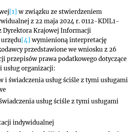
owej
[1]
w związku ze stwierdzeniem
ywidualnej z 22 maja 2024 r. 0112-KDIL1-
z Dyrektora Krajowej Informacji
 urzędu
[4]
wymienioną interpretację
skodawcy przedstawione we wniosku z 26
acji przepisów prawa podatkowego dotyczące
 usług organizacji:
 i świadczenia usług ściśle z tymi usługami
we
świadczenia usług ściśle z tymi usługami
acji indywidualnej