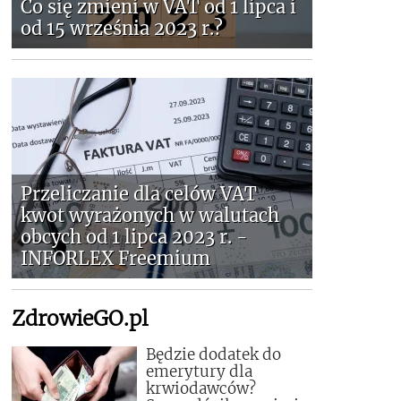
Co się zmieni w VAT od 1 lipca i
od 15 września 2023 r.?
Przeliczanie dla celów VAT
kwot wyrażonych w walutach
obcych od 1 lipca 2023 r. -
INFORLEX Freemium
ZdrowieGO.pl
Będzie dodatek do
emerytury dla
krwiodawców?