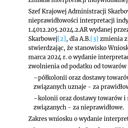
Szef Krajowej Administracji Skarb
nieprawidłowości interpretacji ind
1.4012.205.2024.2.AR wydanej prze
Skarbowej
[2]
, dla A.B.
[3]
zmienia z
stwierdzając, że stanowisko Wnio
marca 2024 r. o wydanie interpret
zwolnienia od podatku od towarów i
–
półkolonii
oraz dostawy towarów
związanych uznaje - za prawidło
–
kolonii
oraz dostawy towarów i 
związanych - za nieprawidłowe.
Zakres wniosku o wydanie interpret