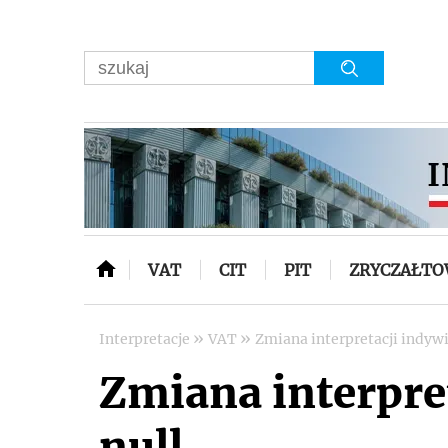
VAT
CIT
PIT
ZRYCZAŁT
»
»
Interpretacje
VAT
Zmiana interpretacji indywi
Zmiana interpret
null