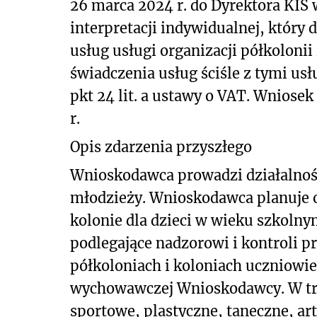
26 marca 2024 r. do Dyrektora KI
interpretacji indywidualnej, który
usług usługi organizacji półkolonii
świadczenia usług ściśle z tymi usł
pkt 24 lit. a ustawy o VAT. Wniose
r.
Opis zdarzenia przyszłego
Wnioskodawca prowadzi działalność 
młodzieży. Wnioskodawca
planuje o
kolonie dla dzieci w wieku szkolny
podlegające nadzorowi i kontroli p
półkoloniach i koloniach uczniowi
wychowawczej Wnioskodawcy. W trak
sportowe, plastyczne, taneczne, ar