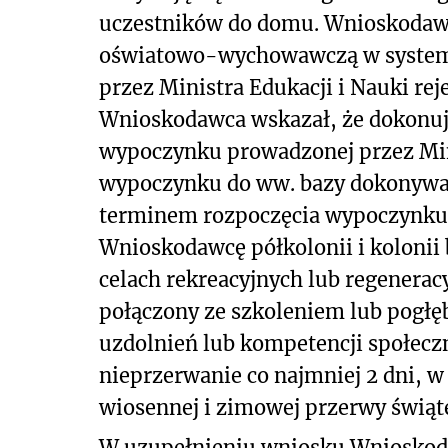
uczestników do domu. Wnioskodawc
oświatowo-wychowawczą w system
przez Ministra Edukacji i Nauki rej
Wnioskodawca wskazał, że dokonuj
wypoczynku prowadzonej przez Mini
wypoczynku do ww. bazy dokonywane
terminem rozpoczęcia wypoczynku
Wnioskodawcę półkolonii i kolonii 
celach rekreacyjnych lub regeneracy
połączony ze szkoleniem lub pogłę
uzdolnień lub kompetencji społeczn
nieprzerwanie co najmniej 2 dni, w 
wiosennej i zimowej przerwy świąt
W uzupełnieniu wniosku Wnioskoda