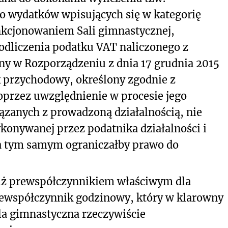
o wydatków wpisujących się w kategorię
nkcjonowaniem Sali gimnastycznej,
dliczenia podatku VAT naliczonego z
y w Rozporządzeniu z dnia 17 grudnia 2015
ik przychodowy, określony zgodnie z
oprzez uwzględnienie w procesie jego
iązanych z prowadzoną działalnością, nie
onywanej przez podatnika działalności i
a tym samym ograniczałby prawo do
iż prewspółczynnikiem właściwym dla
rewspółczynnik godzinowy, który w klarowny
la gimnastyczna rzeczywiście