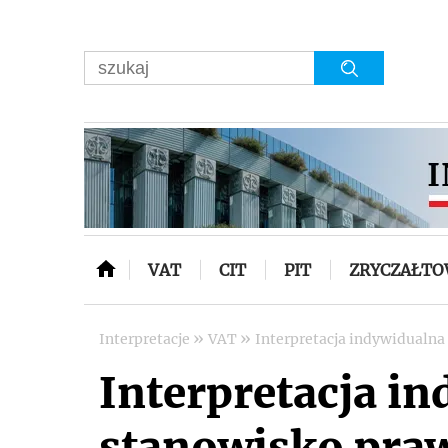
VAT
CIT
PIT
ZRYCZAŁT
»
»
Interpretacje
VAT
Interpretacja indywidualna
Interpretacja i
stanowisko prawi