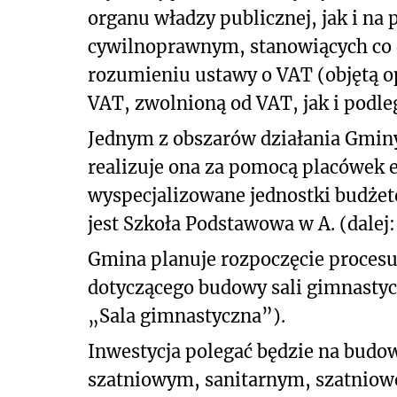
organu władzy publicznej, jak i na
cywilnoprawnym, stanowiących co 
rozumieniu ustawy o VAT (objętą 
VAT, zwolnioną od VAT, jak i podl
Jednym z obszarów działania Gminy 
realizuje ona za pomocą placówek 
wyspecjalizowane jednostki budżet
jest Szkoła Podstawowa w A. (dalej:
Gmina planuje rozpoczęcie procesu
dotyczącego budowy sali gimnastycz
„Sala gimnastyczna”).
Inwestycja polegać będzie na budo
szatniowym, sanitarnym, szatniow