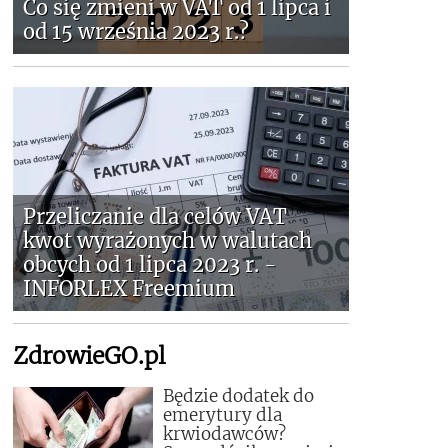
Co się zmieni w VAT od 1 lipca i
od 15 września 2023 r.?
Przeliczanie dla celów VAT
kwot wyrażonych w walutach
obcych od 1 lipca 2023 r. -
INFORLEX Freemium
ZdrowieGO.pl
Będzie dodatek do
emerytury dla
krwiodawców?