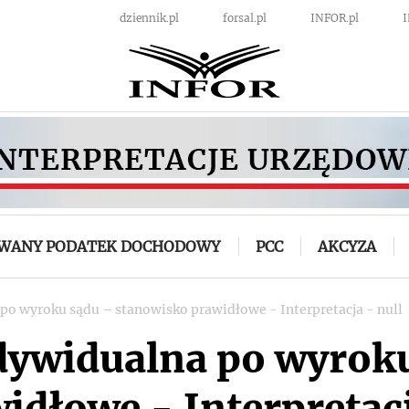
dziennik.pl
forsal.pl
INFOR.pl
OWANY PODATEK DOCHODOWY
PCC
AKCYZA
 po wyroku sądu – stanowisko prawidłowe - Interpretacja - null
ndywidualna po wyrok
dłowe - Interpretacj