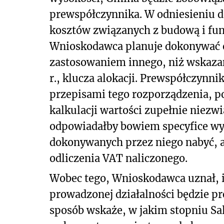
prewspółczynnika. W odniesieniu d
kosztów związanych z budową i fu
Wnioskodawca planuje dokonywać o
zastosowaniem innego, niż wskazan
r., klucza alokacji. Prewspółczynn
przepisami tego rozporządzenia, p
kalkulacji wartości zupełnie niezw
odpowiadałby bowiem specyfice wyk
dokonywanych przez niego nabyć, 
odliczenia VAT naliczonego.
Wobec tego, Wnioskodawca uznał, 
prowadzonej działalności będzie p
sposób wskaże, w jakim stopniu Sa