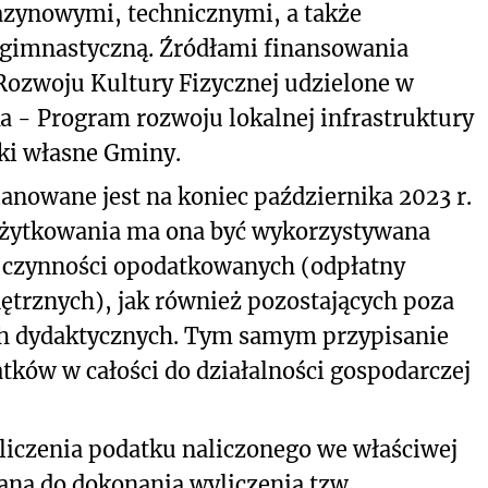
azynowymi, technicznymi, a także
 gimnastyczną. Źródłami finansowania
 Rozwoju Kultury Fizycznej udzielone w
 - Program rozwoju lokalnej infrastruktury
dki własne Gminy.
lanowane jest na koniec października 2023 r.
 użytkowania ma ona być wykorzystywana
 czynności opodatkowanych (odpłatny
trznych), jak również pozostających poza
h dydaktycznych. Tym samym przypisanie
tków w całości do działalności gospodarczej
iczenia podatku naliczonego we właściwej
na do dokonania wyliczenia tzw.