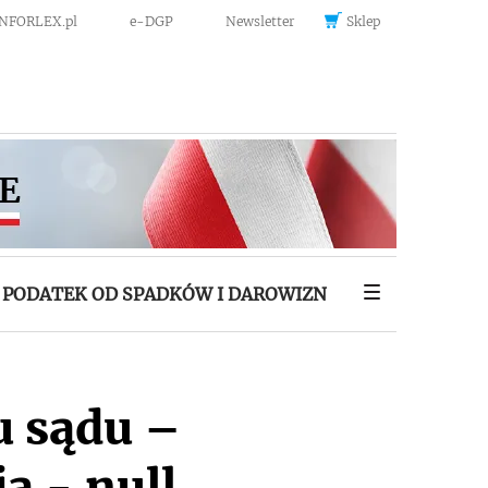
INFORLEX.pl
e-DGP
Newsletter
Sklep
PODATEK OD SPADKÓW I DAROWIZN
u sądu –
a - null