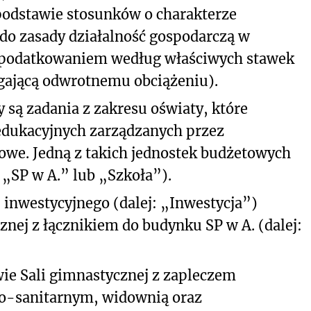
 podstawie stosunków o charakterze
do zasady działalność gospodarczą w
opodatkowaniem według właściwych stawek
egającą odwrotnemu obciążeniu).
są zadania z zakresu oświaty, które
edukacyjnych zarządzanych przez
owe. Jedną z takich jednostek budżetowych
 „SP w A.” lub „Szkoła”).
 inwestycyjnego (dalej: „Inwestycja”)
nej z łącznikiem do budynku SP w A. (dalej:
wie Sali gimnastycznej z zapleczem
o-sanitarnym, widownią oraz