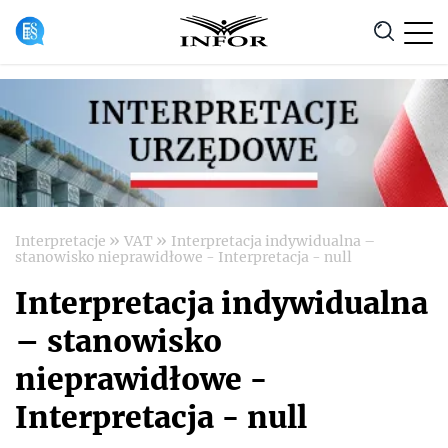
Anuluj
»
»
Interpretacje
VAT
Interpretacja indywidualna –
stanowisko nieprawidłowe - Interpretacja - null
Interpretacja indywidualna
– stanowisko
nieprawidłowe -
Interpretacja - null