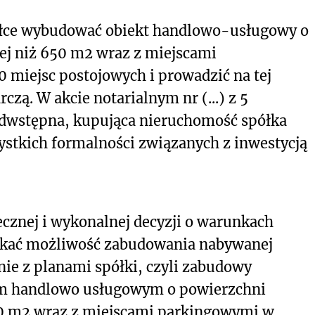
iałce wybudować obiekt handlowo-usługowy o
ej niż 650 m
2
wraz z miejscami
miejsc postojowych i prowadzić na tej
zą. W akcie notarialnym nr (...) z 5
edwstępna, kupująca nieruchomość spółka
ystkich formalności związanych z inwestycją
cznej i wykonalnej decyzji o warunkach
nikać możliwość zabudowania nabywanej
ie z planami spółki, czyli zabudowy
m handlowo usługowym o powierzchni
0 m
2
wraz z miejscami parkingowymi w