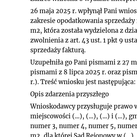
26 maja 2025 r. wpłynął Pani wnios
zakresie opodatkowania sprzedaży 
m
2
, która została wydzielona z dz
zwolnienia z art. 43 ust. 1 pkt 9 
sprzedaży fakturą.
Uzupełniła go Pani pismami z 27 ma
pismami z 8 lipca 2025 r. oraz pis
r.). Treść wniosku jest następująca:
Opis zdarzenia przyszłego
Wnioskodawcy przysługuje prawo w
miejscowości (...), (...), (...) i (...)
numer 3, numer 4, numer 5, numer
m
2
, dla której Sąd Rejonowy w (...