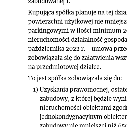
zabudowanej 1.
Kupująca spółka planuje na tej dz
powierzchni użytkowej nie mniejsz
parkingowymi w ilości minimum 20 
nieruchomości działalność gospodarc
października 2022 r. - umowa prz
zobowiązała się do załatwienia wsz
na przedmiotowej działce.
To jest spółka zobowiązała się do:
1)
Uzyskania prawomocnej, ostate
zabudowy, z której będzie wy
nieruchomości obiektami zgodn
jednokondygnacyjnym obiekte
zabudowy nie mniejszej niż 65