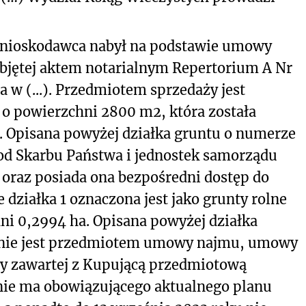
Wnioskodawca nabył na podstawie umowy
objętej aktem notarialnym Repertorium A Nr
a w (...). Przedmiotem sprzedaży jest
 o powierzchni 2800 m
2
, która została
1. Opisana powyżej działka gruntu o numerze
 od Skarbu Państwa i jednostek samorządu
 oraz posiada ona bezpośredni dostęp do
e działka 1 oznaczona jest jako grunty rolne
i 0,2994 ha. Opisana powyżej działka
 nie jest przedmiotem umowy najmu, umowy
y zawartej z Kupującą przedmiotową
 nie ma obowiązującego aktualnego planu