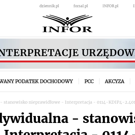
dziennik.pl
forsal.pl
INFOR.pl
OWANY PODATEK DOCHODOWY
PCC
AKCYZA
 - stanowisko nieprawidłowe - Interpretacja - 0114-KDIP4-2.4
ndywidualna - stanow
 Interpretacja - 011