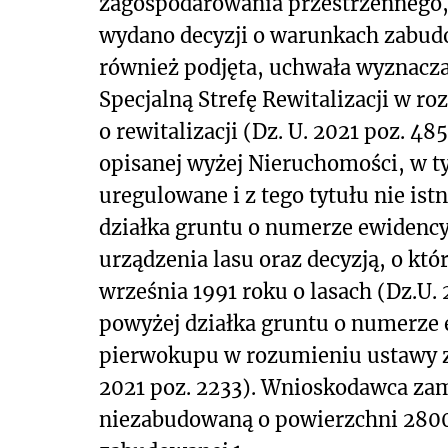
zagospodarowania przestrzennego, 
wydano decyzji o warunkach zabudo
również podjęta, uchwała wyznaczaj
Specjalną Strefę Rewitalizacji w r
o rewitalizacji (Dz. U. 2021 poz. 48
opisanej wyżej Nieruchomości, w t
uregulowane i z tego tytułu nie ist
działka gruntu o numerze ewidency
urządzenia lasu oraz decyzją, o któr
września 1991 roku o lasach (Dz.U.
powyżej działka gruntu o numerze 
pierwokupu w rozumieniu ustawy z
2021 poz. 2233). Wnioskodawca zam
niezabudowaną o powierzchni 280