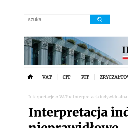
VAT
CIT
PIT
ZRYCZAŁT
»
»
Interpretacje
VAT
Interpretacja indywidualna
Interpretacja i
nieprawidłowe -