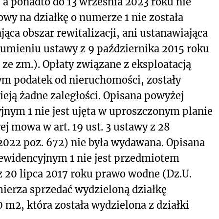
a ponadto do 13 września 2023 roku nie
wy na działkę o numerze 1 nie została
ąca obszar rewitalizacji, ani ustanawiająca
ozumieniu ustawy z 9 października 2015 roku
5 ze zm.). Opłaty związane z eksploatacją
ym podatek od nieruchomości, zostały
nieją żadne zaległości. Opisana powyżej
jnym 1 nie jest ujęta w uproszczonym planie
ej mowa w art. 19 ust. 3 ustawy z 28
 2022 poz. 672) nie była wydawana. Opisana
ewidencyjnym 1 nie jest przedmiotem
 20 lipca 2017 roku prawo wodne (Dz.U.
ierza sprzedać wydzieloną działkę
0 m
2
, która została wydzielona z działki