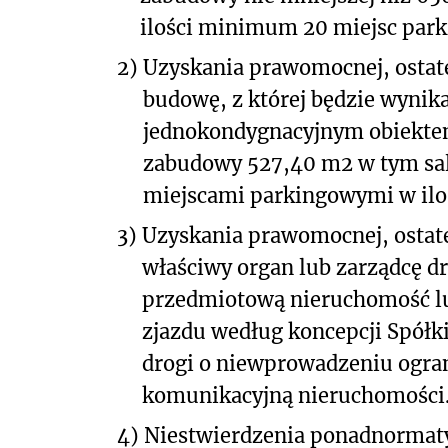
ilości minimum 20 miejsc par
2)
Uzyskania prawomocnej, ostate
budowę, z której będzie wyni
jednokondygnacyjnym obiekte
zabudowy 527,40 m
2
w tym sa
miejscami parkingowymi w ilo
3)
Uzyskania prawomocnej, ostate
właściwy organ lub zarządcę dr
przedmiotową nieruchomość l
zjazdu według koncepcji Spółki
drogi o niewprowadzeniu ogra
komunikacyjną nieruchomości
4)
Niestwierdzenia ponadnormat