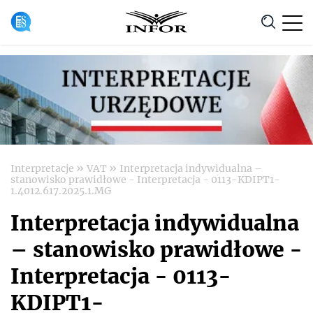
Anuluj
»
»
Interpretacje
VAT
Interpretacja indywidualna –
stanowisko prawidłowe - Interpretacja - 0113-KDIPT1-
1.4012.617.2025.1.MG
Interpretacja indywidualna
– stanowisko prawidłowe -
Interpretacja - 0113-
KDIPT1-