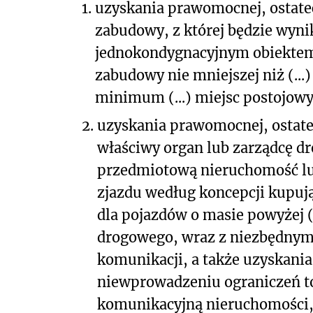
1.
uzyskania prawomocnej, ostatec
zabudowy, z której będzie wyn
jednokondygnacyjnym obiekte
zabudowy nie mniejszej niż (...
minimum (...) miejsc postojowy
2.
uzyskania prawomocnej, ostatec
właściwy organ lub zarządcę dro
przedmiotową nieruchomość l
zjazdu według koncepcji kupują
dla pojazdów o masie powyżej (
drogowego, wraz z niezbędny
komunikacji, a także uzyskania
niewprowadzeniu ograniczeń t
komunikacyjną nieruchomości