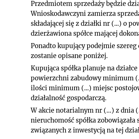
Przedmiotem sprzedaży będzie działka
Wnioskodawczyni zamierza sprzeda
składającej się z działki nr (...) o p
dzierżawiona spółce mającej dokona
Ponadto kupujący podejmie szereg 
zostanie opisane poniżej.
Kupująca spółka planuje na dział
powierzchni zabudowy minimum (.
ilości minimum (...) miejsc postoj
działalność gospodarczą.
W akcie notarialnym nr (…) z dnia
nieruchomość spółka zobowiązała s
związanych z inwestycją na tej dział