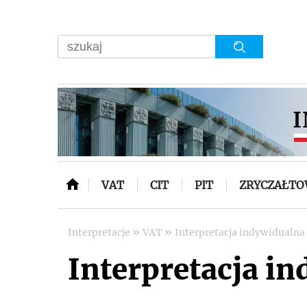
VAT
CIT
PIT
ZRYCZAŁT
»
»
Interpretacje
VAT
Interpretacja indywidualna 
Interpretacja in