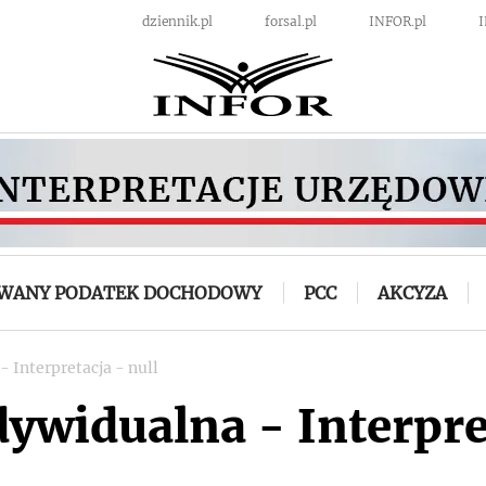
dziennik.pl
forsal.pl
INFOR.pl
OWANY PODATEK DOCHODOWY
PCC
AKCYZA
- Interpretacja - null
dywidualna - Interpre