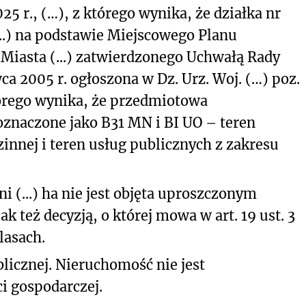
25 r., (…), z którego wynika, że działka nr
(...) na podstawie Miejscowego Planu
iasta (...) zatwierdzonego Uchwałą Rady
rwca 2005 r. ogłoszona w Dz. Urz. Woj. (…) poz.
którego wynika, że przedmiotowa
oznaczone jako B31 MN i BI UO – teren
nnej i teren usług publicznych z zakresu
i (...) ha nie jest objęta uproszczonym
k też decyzją, o której mowa w art. 19 ust. 3
lasach.
blicznej. Nieruchomość nie
jest
i gospodarczej.