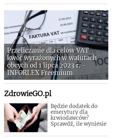
Przeliczanie dla celów VAT
kwot wyrażonych w walutach
obcych od 1 lipca 2023 r. -
INFORLEX Freemium
ZdrowieGO.pl
Będzie dodatek do
emerytury dla
krwiodawców?
Sprawdź, ile wyniesie