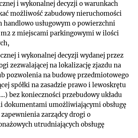
znej i wykonalnej decyzji o warunkach
ikać możliwość zabudowy nieruchomości
m handlowo usługowym o powierzchni
) m
2
z miejscami parkingowymi w ilości
ch,
znej i wykonalnej decyzji wydanej przez
gi zezwalającej na lokalizację zjazdu na
ub pozwolenia na budowę przedmiotowego
cej spółki na zasadzie prawo i lewoskrętu
...) bez konieczności przebudowy układu
mi dokumentami umożliwiającymi obsługę
 zapewnienia zarządcy drogi o
onażowych utrudniających obsługę
,