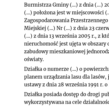
Burmistrza Gminy (...) z dnia (…) 20
(...) położona jest w miejscowości 
Zagospodarowania Przestrzennego M
Miejskiej (...) Nr (…) z dnia 23 cze
(…) z dnia 13 września 2005 r., z 
nieruchomość jest ujęta w obszary 
zabudowy mieszkaniowej jednorodzi
oświaty.
Działka o numerze (...) o powierzchn
planem urządzania lasu dla lasów, ja
ustawy z dnia 28 września 1991 r. o 
Działka posiada dostęp do drogi pu
wykorzystywana na cele działalnośc