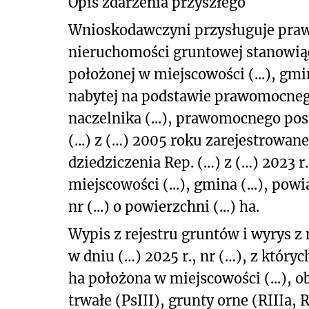
Opis zdarzenia przyszłego
Wnioskodawczyni przysługuje prawo
nieruchomości gruntowej stanowiącej 
położonej w miejscowości (...), gmina
nabytej na podstawie prawomocnego
naczelnika (...), prawomocnego pos
(...) z (…) 2005 roku zarejestrow
dziedziczenia Rep. (…) z (…) 2023 
miejscowości (...), gmina (...), powia
nr (...) o powierzchni (...) ha.
Wypis z rejestru gruntów i wyrys z 
w dniu (…) 2025 r., nr (…), z których
ha położona w miejscowości (...), o
trwałe (PsIII),
grunty orne (RIIIa, 