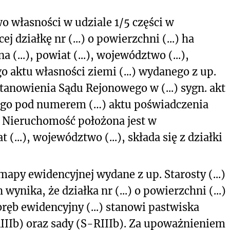
 własności w udziale 1/5 części w
działkę nr (...) o powierzchni (...) ha
 (...), powiat (...), województwo (...),
 aktu własności ziemi (...) wydanego z up.
tanowienia Sądu Rejonowego w (...) sygn. akt
anego pod numerem (…) aktu poświadczenia
r. Nieruchomość położona jest w
t (...), województwo (...), składa się z działki
mapy ewidencyjnej wydane z up. Starosty (...)
 wynika, że działka nr (...) o powierzchni (...)
bręb ewidencyjny (...) stanowi pastwiska
RIIIb) oraz sady (S-RIIIb). Za upoważnieniem