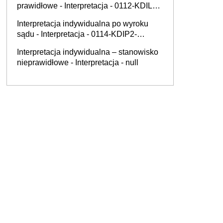
prawidłowe - Interpretacja - 0112-KDIL2-
2.4011.545.2025.3.AA
Interpretacja indywidualna po wyroku
sądu - Interpretacja - 0114-KDIP2-
2.4010.122.2021.9.S/SP
Interpretacja indywidualna – stanowisko
nieprawidłowe - Interpretacja - null