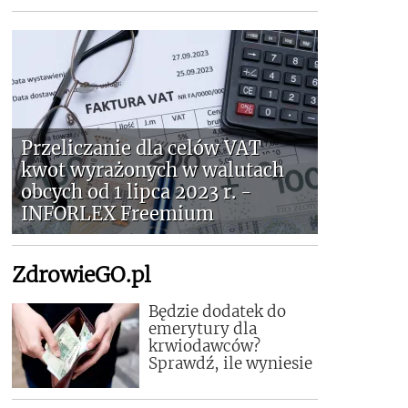
Przeliczanie dla celów VAT
kwot wyrażonych w walutach
obcych od 1 lipca 2023 r. -
INFORLEX Freemium
ZdrowieGO.pl
Będzie dodatek do
emerytury dla
krwiodawców?
Sprawdź, ile wyniesie