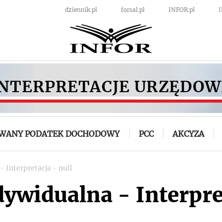
dziennik.pl
forsal.pl
INFOR.pl
OWANY PODATEK DOCHODOWY
PCC
AKCYZA
- Interpretacja - null
dywidualna - Interpre