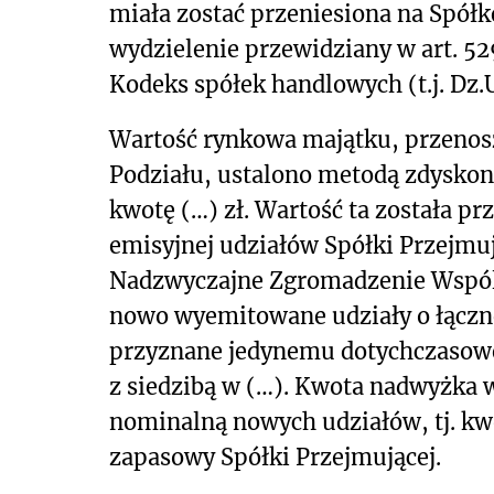
miała zostać przeniesiona na Spółkę
wydzielenie przewidziany w art. 529
Kodeks spółek handlowych (t.j. Dz.U.
Wartość rynkowa majątku, przenos
Podziału, ustalono metodą zdysko
kwotę (…) zł. Wartość ta została pr
emisyjnej udziałów Spółki Przejmuj
Nadzwyczajne Zgromadzenie Wspóln
nowo wyemitowane udziały o łączne
przyznane jedynemu dotychczasowem
z siedzibą w (…). Kwota nadwyżka w
nominalną nowych udziałów, tj. kwo
zapasowy Spółki Przejmującej.