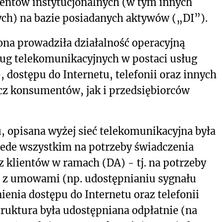
lientów instytucjonalnych (w tym innych
ch) na bazie posiadanych aktywów („DI”).
ona prowadziła działalność operacyjną
ług telekomunikacyjnych w postaci usług
, dostępu do Internetu, telefonii oraz innych
cz konsumentów, jak i przedsiębiorców
, opisana wyżej sieć telekomunikacyjna była
ede wszystkim na potrzeby świadczenia
 klientów w ramach (DA) - tj. na potrzeby
ie z umowami (np. udostępnianiu sygnału
ienia dostępu do Internetu oraz telefonii
truktura była udostępniana odpłatnie (na