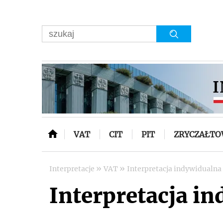
VAT
CIT
PIT
ZRYCZAŁT
»
»
Interpretacje
VAT
Interpretacja indywidualna 
Interpretacja in