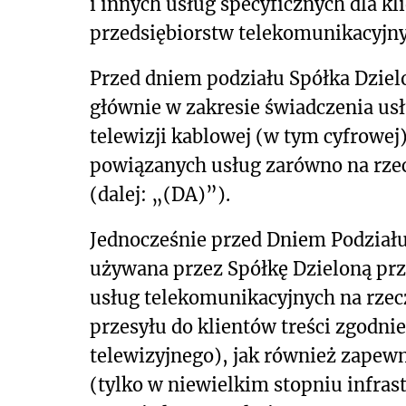
i innych usług specyficznych dla k
przedsiębiorstw telekomunikacyjny
Przed dniem podziału Spółka Dziel
głównie w zakresie świadczenia us
telewizji kablowej (w tym cyfrowej)
powiązanych usług zarówno na rze
(dalej: „(DA)”).
Jednocześnie przed Dniem Podziału
używana przez Spółkę Dzieloną prz
usług telekomunikacyjnych na rzecz
przesyłu do klientów treści zgodn
telewizyjnego), jak również zapewn
(tylko w niewielkim stopniu infras