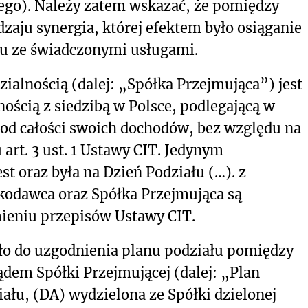
ego). Należy zatem wskazać, że pomiędzy
dzaju synergia, której efektem było osiąganie
u ze świadczonymi usługami.
zialnością (dalej: „Spółka Przejmująca”) jest
ością z siedzibą w Polsce, podlegającą w
d całości swoich dochodów, bez względu na
art. 3 ust. 1 Ustawy CIT. Jedynym
t oraz była na Dzień Podziału (…). z
kodawca oraz Spółka Przejmująca są
eniu przepisów Ustawy CIT.
ło do uzgodnienia planu podziału pomiędzy
em Spółki Przejmującej (dalej: „Plan
ału, (DA) wydzielona ze Spółki dzielonej