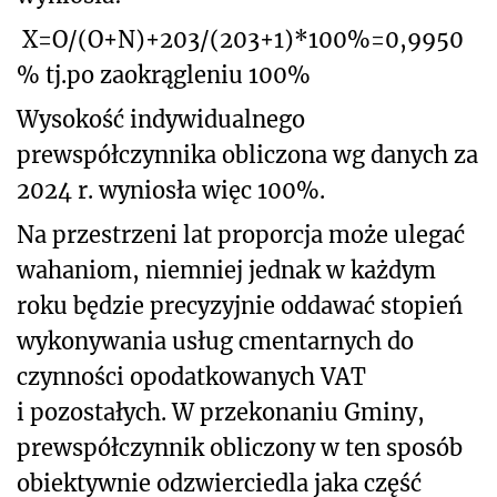
X=O/(O+N)+203/(203+1)*100%=0,9950
% tj.po zaokrągleniu 100%
Wysokość indywidualnego
prewspółczynnika obliczona wg danych za
2024 r. wyniosła więc 100%.
Na przestrzeni lat proporcja może ulegać
wahaniom, niemniej jednak w każdym
roku będzie precyzyjnie oddawać stopień
wykonywania usług cmentarnych do
czynności opodatkowanych VAT
i pozostałych. W przekonaniu Gminy,
prewspółczynnik obliczony w ten sposób
obiektywnie odzwierciedla jaka część