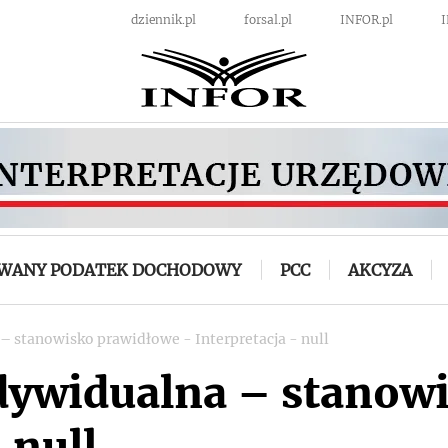
dziennik.pl
forsal.pl
INFOR.pl
OWANY PODATEK DOCHODOWY
PCC
AKCYZA
 – stanowisko prawidłowe - Interpretacja - null
ndywidualna – stanow
 null