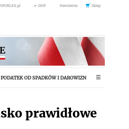
INFORLEX.pl
e-DGP
Newsletter
Sklep
PODATEK OD SPADKÓW I DAROWIZN
isko prawidłowe