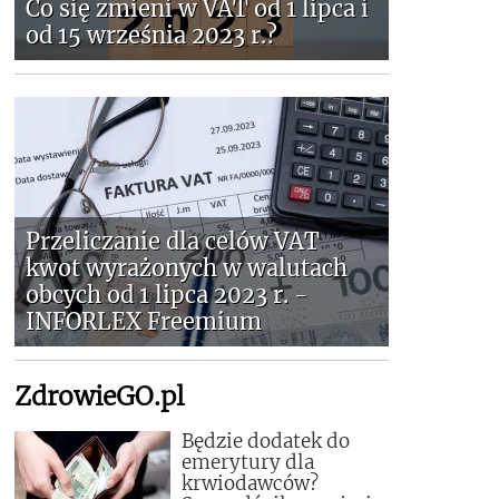
Co się zmieni w VAT od 1 lipca i
od 15 września 2023 r.?
Przeliczanie dla celów VAT
kwot wyrażonych w walutach
obcych od 1 lipca 2023 r. -
INFORLEX Freemium
ZdrowieGO.pl
Będzie dodatek do
emerytury dla
krwiodawców?