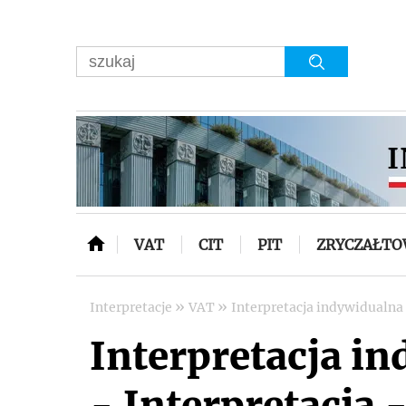
VAT
CIT
PIT
ZRYCZAŁT
»
»
Interpretacje
VAT
Interpretacja indywidualna
Interpretacja i
- Interpretacja -