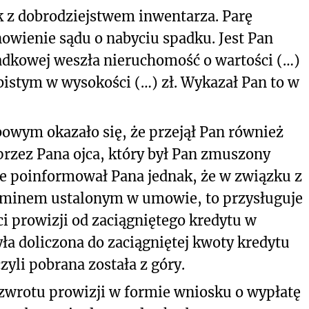
k z dobrodziejstwem inwentarza. Parę
owienie sądu o nabyciu spadku. Jest Pan
adkowej weszła nieruchomość o wartości (…)
bistym w wysokości (…) zł. Wykazał Pan to w
bowym okazało się, że przejął Pan również
przez Pana ojca, który był Pan zmuszony
ie poinformował Pana jednak, że w związku z
terminem ustalonym w umowie, to przysługuje
i prowizji od zaciągniętego kredytu w
yła doliczona do zaciągniętej kwoty kredytu
czyli pobrana została z góry.
zwrotu prowizji w formie wniosku o wypłatę