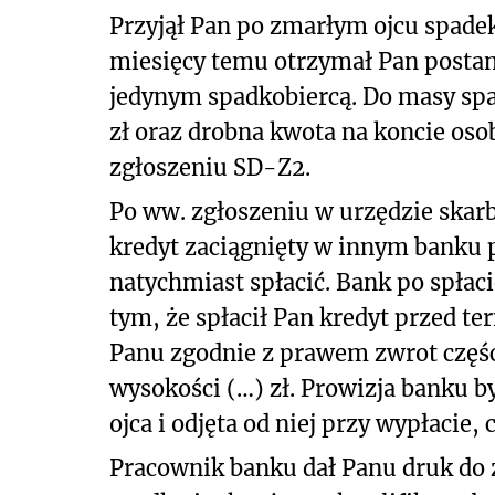
Przyjął Pan po zmarłym ojcu spade
miesięcy temu otrzymał Pan postan
jedynym spadkobiercą. Do masy sp
zł oraz drobna kwota na koncie oso
zgłoszeniu SD-Z2.
Po ww. zgłoszeniu w urzędzie skar
kredyt zaciągnięty w innym banku 
natychmiast spłacić. Bank po spłac
tym, że spłacił Pan kredyt przed 
Panu zgodnie z prawem zwrot częśc
wysokości (…) zł. Prowizja banku b
ojca i odjęta od niej przy wypłacie, 
Pracownik banku dał Panu druk do 