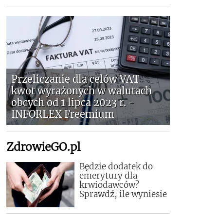
Przeliczanie dla celów VAT
kwot wyrażonych w walutach
obcych od 1 lipca 2023 r. -
INFORLEX Freemium
ZdrowieGO.pl
Będzie dodatek do
emerytury dla
krwiodawców?
Sprawdź, ile wyniesie