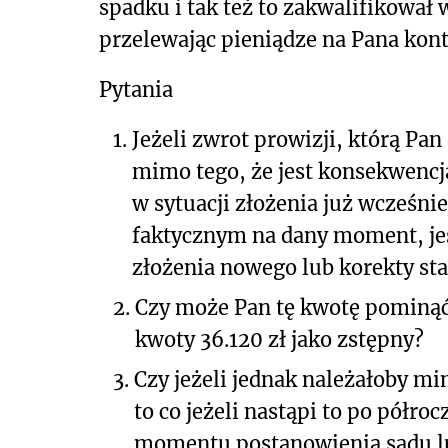
spadku i tak też to zakwalifikował
przelewając pieniądze na Pana kont
Pytania
1.
Jeżeli zwrot prowizji, którą Pa
mimo tego, że jest konsekwencją
w sytuacji złożenia już wcześn
faktycznym na dany moment, je
złożenia nowego lub korekty st
2.
Czy może Pan tę kwotę pominąć
kwoty 36.120 zł jako zstępny?
3.
Czy jeżeli jednak należałoby m
to co jeżeli nastąpi to po pół
momentu postanowienia sądu l