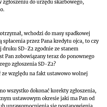
 w zgłoszeniu do urzędu skarbowego,
o.
n otrzymał, wchodzi do masy spadkowej
 spłacenia przez Pana kredytu ojca, to czy
iej druku SD-Z2 zgodnie ze stanem
st Pan zobowiązany teraz do ponownego
arego zgłoszenia SD-Z2?
 ze względu na fakt ustawowo wolnej
imo wszystko dokonać korekty zgłoszenia,
rocznym ustawowym okresie jaki ma Pan od
ub uprawomocnienia się postanowienia