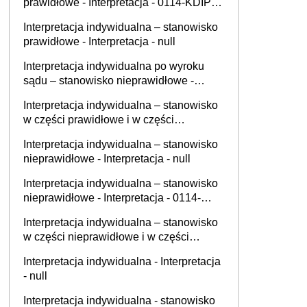
prawidłowe - Interpretacja - 0114-KDIP1-
2.4012.542.2025.1.RD
Interpretacja indywidualna – stanowisko
prawidłowe - Interpretacja - null
Interpretacja indywidualna po wyroku
sądu – stanowisko nieprawidłowe -
Interpretacja - 0113-KDIPT2-
Interpretacja indywidualna – stanowisko
3.4011.472.2021.10.MS
w części prawidłowe i w części
nieprawidłowe - Interpretacja - null
Interpretacja indywidualna – stanowisko
nieprawidłowe - Interpretacja - null
Interpretacja indywidualna – stanowisko
nieprawidłowe - Interpretacja - 0114-
KDIP1-3.4012.592.2025.2.LM
Interpretacja indywidualna – stanowisko
w części nieprawidłowe i w części
prawidłowe - Interpretacja - null
Interpretacja indywidualna - Interpretacja
- null
Interpretacja indywidualna - stanowisko