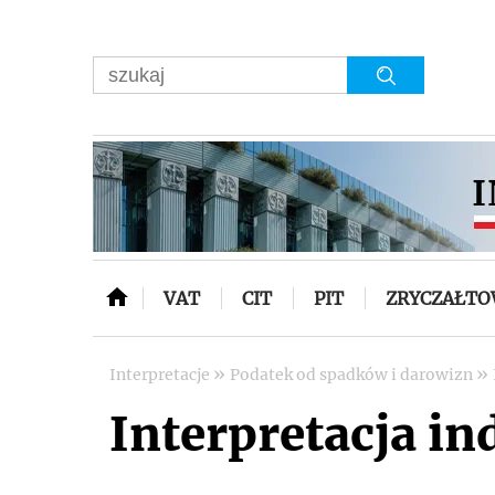
VAT
CIT
PIT
ZRYCZAŁT
»
»
Interpretacje
Podatek od spadków i darowizn
Interpretacja in