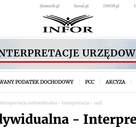
dziennik.pl
forsal.pl
INFOR.pl
OWANY PODATEK DOCHODOWY
PCC
AKCYZA
Interpretacja indywidualna - Interpretacja - null
dywidualna - Interpre