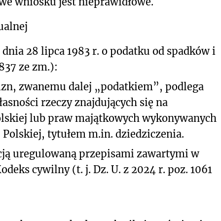
 we wniosku jest nieprawidłowe.
ualnej
 z dnia 28 lipca 1983 r. o podatku od spadków i
1837 ze zm.):
izn, zwanemu dalej „podatkiem”, podlega
łasności rzeczy znajdujących się na
Polskiej lub praw majątkowych wykonywanych
Polskiej, tytułem m.in. dziedziczenia.
tucją uregulowaną przepisami zawartymi w
deks cywilny (t. j. Dz. U. z 2024 r. poz. 1061