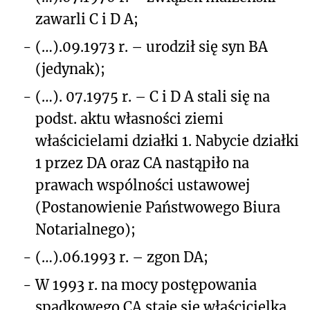
zawarli C i D A;
-
(…).09.1973 r. – urodził się syn BA
(jedynak);
-
(…). 07.1975 r. – C i D A stali się na
podst. aktu własności ziemi
właścicielami działki 1. Nabycie działki
1 przez DA oraz CA nastąpiło na
prawach wspólności ustawowej
(Postanowienie Państwowego Biura
Notarialnego);
-
(…).06.1993 r. – zgon DA;
-
W 1993 r. na mocy postępowania
spadkowego CA staje się właścicielką