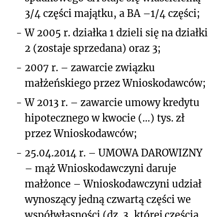
3/4 części majątku, a BA –1/4 części;
-
W 2005 r. działka 1 dzieli się na działki
2 (zostaje sprzedana) oraz 3;
-
2007 r. – zawarcie związku
małżeńskiego przez Wnioskodawców;
-
W 2013 r. – zawarcie umowy kredytu
hipotecznego w kwocie (…) tys. zł
przez Wnioskodawców;
-
25.04.2014 r. – UMOWA DAROWIZNY
– mąż Wnioskodawczyni daruje
małżonce – Wnioskodawczyni udział
wynoszący jedną czwartą części we
współwłasności (dz. 3, której częścią