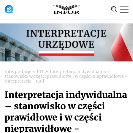
Anuluj
»
»
Interpretacje
PIT
Interpretacja indywidualna –
stanowisko w części prawidłowe i w części nieprawidłowe -
Interpretacja - null
Interpretacja indywidualna
– stanowisko w części
prawidłowe i w części
nieprawidłowe -