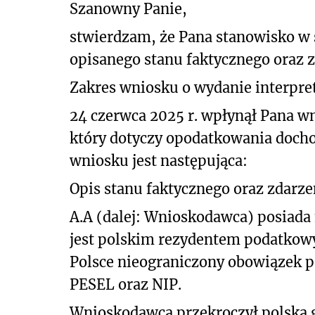
Szanowny Panie,
stwierdzam, że Pana stanowisko w
opisanego stanu faktycznego oraz z
Zakres wniosku o wydanie interpret
24 czerwca 2025 r. wpłynął Pana wn
który dotyczy opodatkowania docho
wniosku jest następująca:
Opis stanu faktycznego oraz zdarze
A.A (dalej: Wnioskodawca) posiada 
jest polskim rezydentem podatkowy
Polsce nieograniczony obowiązek 
PESEL oraz NIP.
Wnioskodawca przekroczył polską g