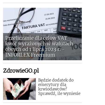
Przeliczanie dla celów VAT
kwot wyrażonych w walutach
obcych od 1 lipca 2023 r. -
INFORLEX Freemium
ZdrowieGO.pl
Będzie dodatek do
emerytury dla
krwiodawców?
Sprawdź, ile wyniesie