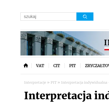
VAT
CIT
PIT
ZRYCZAŁT
»
»
Interpretacje
PIT
Interpretacja indywidualna -
Interpretacja in