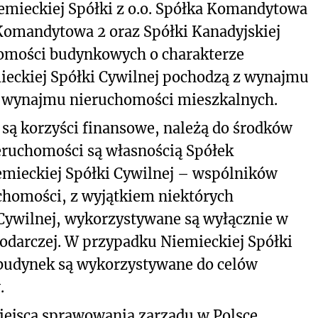
emieckiej Spółki z o.o. Spółka Komandytowa
a Komandytowa 2 oraz Spółki Kanadyjskiej
omości budynkowych o charakterze
ieckiej Spółki Cywilnej pochodzą z wynajmu
z wynajmu nieruchomości mieszkalnych.
 są korzyści finansowe, należą do środków
eruchomości są własnością Spółek
mieckiej Spółki Cywilnej – wspólników
uchomości, z wyjątkiem niektórych
Cywilnej, wykorzystywane są wyłącznie w
podarczej. W przypadku Niemieckiej Spółki
 budynek są wykorzystywane do celów
.
iejsca sprawowania zarządu w Polsce.