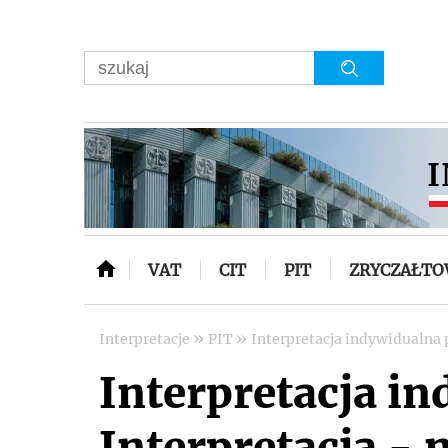
VAT
CIT
PIT
ZRYCZAŁT
»
»
Interpretacje
PIT
Interpretacja indywidualna 
Interpretacja i
Interpretacja - n