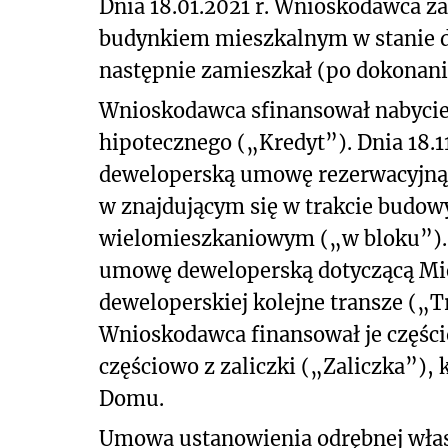
Dnia 18.01.2021 r. Wnioskodawca 
budynkiem mieszkalnym w stanie 
następnie zamieszkał (po dokonan
Wnioskodawca sfinansował nabycie m
hipotecznego („Kredyt”). Dnia 18.1
deweloperską umowę rezerwacyjną 
w znajdującym się w trakcie budo
wielomieszkaniowym („w bloku”). 
umowę deweloperską dotyczącą Mie
deweloperskiej kolejne transze („T
Wnioskodawca finansował je części
częściowo z zaliczki („Zaliczka”),
Domu.
Umowa ustanowienia odrębnej włas