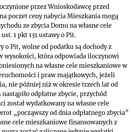
oczynione przez Wnioskodawcę przed
z na poczet ceny nabycia Mieszkania mogą
ychodu ze zbycia Domu na własne cele
st. 1 pkt 131 ustawy o Pit.
awy o Pit, wolne od podatku są dochody z
w wysokości, która odpowiada iloczynowi
oniesionych na własne cele mieszkaniowe w
eruchomości i praw majątkowych, jeżeli
, nie później niż w okresie trzech lat od
nastąpiło odpłatne zbycie, przychód
ści został wydatkowany na własne cele
wrot „począwszy od dnia odpłatnego zbycia”
asne cele mieszkaniowe finansowanych z
 mogą zostać zaliczone jedynie wydatki