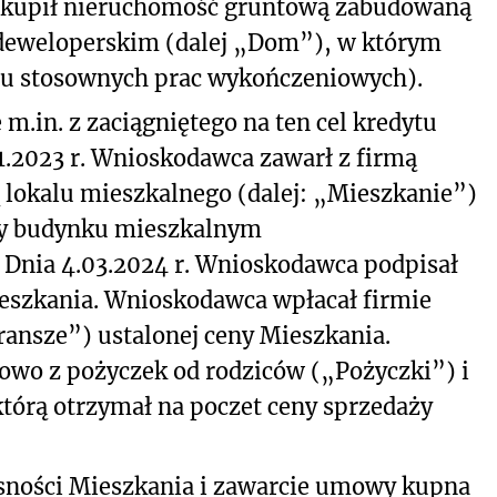
zakupił nieruchomość gruntową zabudowaną
deweloperskim (dalej „Dom”), w którym
iu stosownych prac wykończeniowych).
.in. z zaciągniętego na ten cel kredytu
1.2023 r. Wnioskodawca zawarł z firmą
lokalu mieszkalnego (dalej: „Mieszkanie”)
wy budynku mieszkalnym
Dnia 4.03.2024 r. Wnioskodawca podpisał
szkania. Wnioskodawca wpłacał firmie
ransze”) ustalonej ceny Mieszkania.
owo z pożyczek od rodziców („Pożyczki”) i
 którą otrzymał na poczet ceny sprzedaży
ności Mieszkania i zawarcie umowy kupna