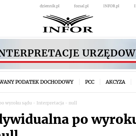
dziennik.pl
forsal.pl
INFOR.pl
OWANY PODATEK DOCHODOWY
PCC
AKCYZA
po wyroku sądu - Interpretacja - null
ndywidualna po wyrok
ull