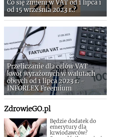
Co się zmieni w VAT od 1 lipca i
od 15 września 2023 r.?
Przeliczanie dla celów VAT
kwot wyrażonych w walutach
obcych od 1 lipca 2023 r. -
INFORLEX Freemium
ZdrowieGO.pl
Będzie dodatek do
emerytury dla
krwiodawców?