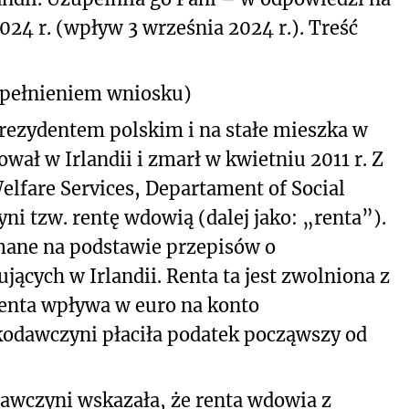
24 r. (wpływ 3 września 2024 r.).
Treść
upełnieniem wniosku)
 rezydentem polskim i na stałe mieszka w
ał w Irlandii i zmarł w kwietniu 2011 r. Z
Welfare Services, Departament of Social
i tzw. rentę wdowią (dalej jako: „renta”).
ymane na podstawie przepisów o
ących w Irlandii. Renta ta jest zwolniona z
enta wpływa w euro na konto
odawczyni płaciła podatek począwszy od
wczyni wskazała, że renta wdowia z