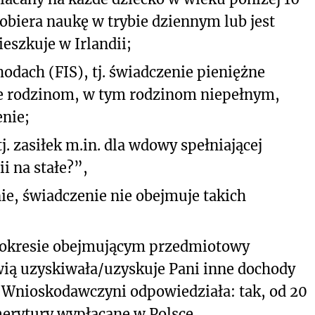
o pobiera naukę w trybie dziennym lub jest
eszkuje w Irlandii;
hodach (FIS), tj. świadczenie pieniężne
e rodzinom, w tym rodzinom niepełnym,
nie;
j. zasiłek m.in. dla wdowy spełniającej
i na stałe?”,
e, świadczenie nie obejmuje takich
w okresie obejmującym przedmiotowy
ią uzyskiwała/uzyskuje Pani inne dochody
”, Wnioskodawczyni odpowiedziała: tak, od 20
merytury wypłacane w Polsce.