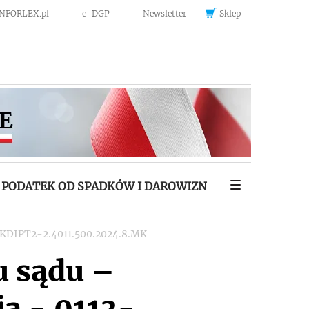
INFORLEX.pl
e-DGP
Newsletter
Sklep
PODATEK OD SPADKÓW I DAROWIZN
3-KDIPT2-2.4011.500.2024.8.MK
u sądu –
a - 0113-