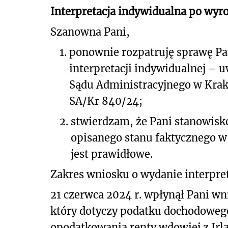
Interpretacja indywidualna po wyr
Szanowna Pani,
1.
ponownie rozpatruję sprawę Pan
interpretacji indywidualnej –
Sądu Administracyjnego w Krako
SA/Kr 840/24;
2.
stwierdzam, że Pani stanowis
opisanego stanu faktycznego 
jest prawidłowe.
Zakres wniosku o wydanie interpret
21 czerwca 2024 r. wpłynął Pani wn
który dotyczy podatku dochodowego
opodatkowania renty wdowiej z Irla