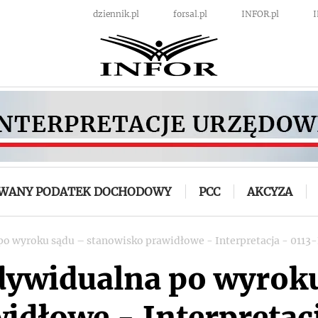
dziennik.pl
forsal.pl
INFOR.pl
OWANY PODATEK DOCHODOWY
PCC
AKCYZA
 po wyroku sądu – stanowisko prawidłowe - Interpretacja - 011
ndywidualna po wyrok
idłowe - Interpretacj