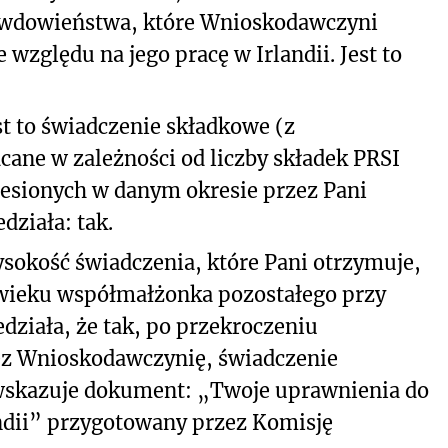
łu wdowieństwa, które Wnioskodawczyni
zględu na jego pracę w Irlandii. Jest to
st to świadczenie składkowe (z
ane w zależności od liczby składek PRSI
iesionych w danym okresie przez Pani
ziała: tak.
ysokość świadczenia, które Pani otrzymuje,
 wieku współmałżonka pozostałego przy
ziała, że tak, po przekroczeniu
z Wnioskodawczynię, świadczenie
 wskazuje dokument: „Twoje uprawnienia do
ndii” przygotowany przez Komisję