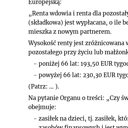
Europejską:
„Renta wdowia i renta dla pozosta
(składkowa) jest wypłacana, o ile 
mieszka z nowym partnerem.
Wysokość renty jest zróżnicowana
pozostałego przy życiu lub małżon
-
poniżej 66 lat: 193,50 EUR tyg
-
powyżej 66 lat: 230,30 EUR ty
(Patrz: … ).
Na pytanie Organu o treści: „Czy św
obejmuje:
-
zasiłek na dzieci, tj. zasiłek, k
zasobów finansowych i jest wyp