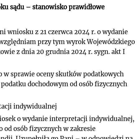
oku sądu – stanowisko prawidłowe
i wniosku z 21 czerwca 2024 r. o wydanie
 uwzględniam przy tym wyrok Wojewódzkiego
wie z dnia 20 grudnia 2024 r. sygn. akt I
ko w sprawie oceny skutków podatkowych
w podatku dochodowym od osób fizycznych
acji indywidualnej
iosek o wydanie interpretacji indywidualnej,
 od osób fizycznych w zakresie
ndii.
Uzupełniła go Pani – w odpowiedzi na