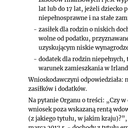
lat lub do 17 lat, jeżeli dzieck
niepełnosprawne i na stałe zami
-
zasiłek dla rodzin o niskich doc
wolne od podatku, przyznawan
uzyskującym niskie wynagrodze
-
dodatek dla rodzin niepełnych, t
warunek zamieszkania w Irlandi
Wnioskodawczyni odpowiedziała: ni
zasiłków i dodatków.
Na pytanie Organu o treści: „Czy 
wniosek poza wskazaną rentą wdow
(z jakiego tytułu, w jakim kraju)?
marca 2017 r. - dochody z tytułu e