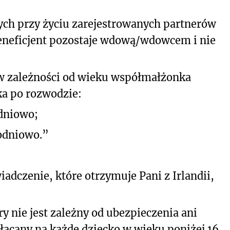
łych przy życiu zarejestrowanych partnerów
beneficjent pozostaje wdową/wdowcem i nie
 w zależności od wieku współmałżonka
ka po rozwodzie:
odniowo;
godniowo.”
iadczenie, które otrzymuje Pani z Irlandii,
tóry nie jest zależny od ubezpieczenia ani
łacany na każde dziecko w wieku poniżej 16