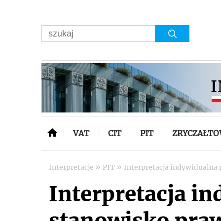
VAT
CIT
PIT
ZRYCZAŁT
»
»
Interpretacje
PIT
Interpretacja indywidualna
Interpretacja i
stanowisko praw