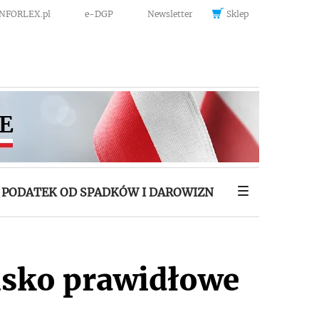
INFORLEX.pl
e-DGP
Newsletter
Sklep
PODATEK OD SPADKÓW I DAROWIZN
isko prawidłowe