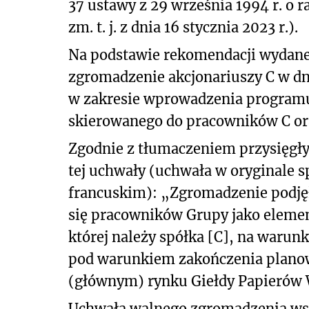
37 ustawy z 29 września 1994 r. o r
zm. t. j. z dnia 16 stycznia 2023 r.).
Na podstawie rekomendacji wydanej
zgromadzenie akcjonariuszy C w dni
w zakresie wprowadzenia program
skierowanego do pracowników C ora
Zgodnie z tłumaczeniem przysięgłym
tej uchwały (uchwała w oryginale s
francuskim): „Zgromadzenie podjęł
się pracowników Grupy jako eleme
której należy spółka [C], na waru
pod warunkiem zakończenia plano
(głównym) rynku Giełdy Papierów 
Uchwała walnego zgromadzenia ws