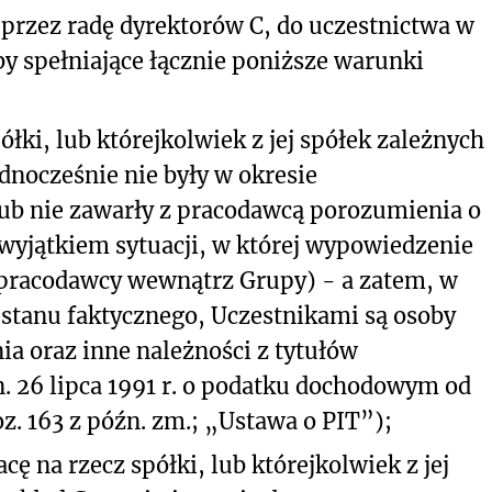
rzez radę dyrektorów C, do uczestnictwa w
y spełniające łącznie poniższe warunki
ki, lub którejkolwiek z jej spółek zależnych
dnocześnie nie były w okresie
b nie zawarły z pracodawcą porozumienia o
wyjątkiem sytuacji, w której wypowiedzenie
pracodawcy wewnątrz Grupy) - a zatem, w
stanu faktycznego, Uczestnikami są osoby
ia oraz inne należności z tytułów
n. 26 lipca 1991 r. o podatku dochodowym od
oz. 163 z późn. zm.; „Ustawa o PIT”);
ę na rzecz spółki, lub którejkolwiek z jej