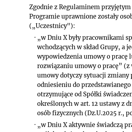
Zgodnie z Regulaminem przyjętym p
Programie uprawnione zostały osob
(„Uczestnicy"):
·
„w Dniu X były pracownikami spół
wchodzących w skład Grupy, a je
wypowiedzenia umowy o pracę lu
rozwiązaniu umowy o pracę” (z 
umowy dotyczy sytuacji zmiany 
odniesieniu do przedstawianego 
otrzymujące od Spółki świadczen
określonych w art. 12 ustawy z d
osób fizycznych (Dz.U.2025 r., p
·
„w Dniu X aktywnie świadczą prac