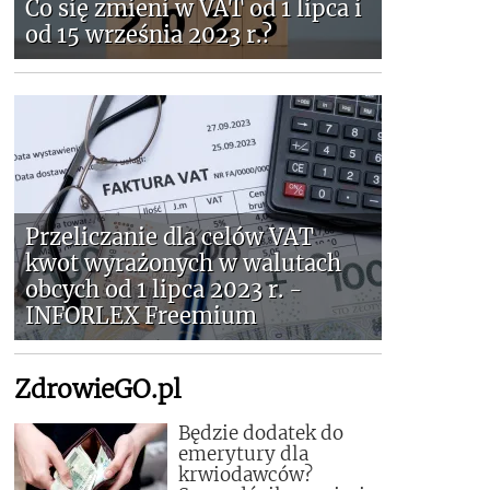
Co się zmieni w VAT od 1 lipca i
od 15 września 2023 r.?
Przeliczanie dla celów VAT
kwot wyrażonych w walutach
obcych od 1 lipca 2023 r. -
INFORLEX Freemium
ZdrowieGO.pl
Będzie dodatek do
emerytury dla
krwiodawców?