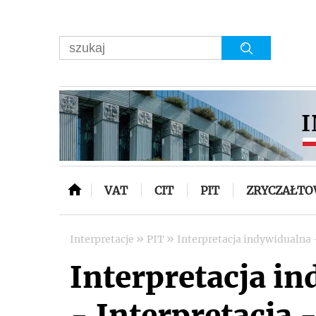
VAT
CIT
PIT
ZRYCZAŁT
»
»
Interpretacje
PIT
Interpretacja indywidualna 
Interpretacja i
- Interpretacja -