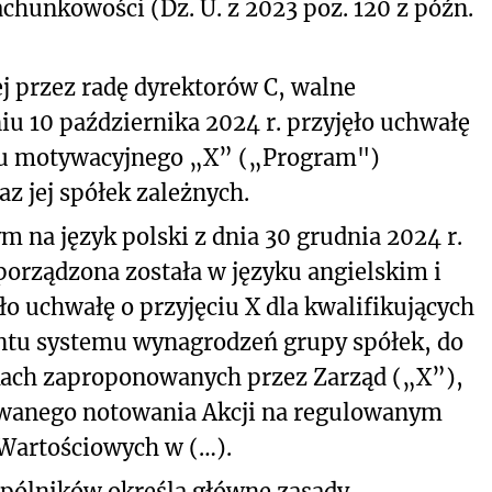
achunkowości (Dz. U. z 2023 poz. 120 z późn.
 przez radę dyrektorów C, walne
u 10 października 2024 r. przyjęło uchwałę
u motywacyjnego „X” („Program")
z jej spółek zależnych.
 na język polski z dnia 30 grudnia 2024 r.
porządzona została w języku angielskim i
o uchwałę o przyjęciu X dla kwalifikujących
ntu systemu wynagrodzeń grupy spółek, do
nkach zaproponowanych przez Zarząd („X”),
wanego notowania Akcji na regulowanym
Wartościowych w (…).
pólników określa główne zasady