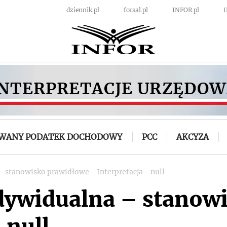
dziennik.pl
forsal.pl
INFOR.pl
OWANY PODATEK DOCHODOWY
PCC
AKCYZA
– stanowisko prawidłowe - Interpretacja - null
ndywidualna – stanow
 null