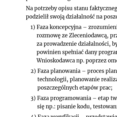
Na potrzeby opisu stanu faktyczne
podzielił swoją działalność na posz
1)
Faza koncepcyjna – zrozumien
rozmowę ze Zleceniodawcą, pr
za prowadzenie działalności, b
powinien spełniać dany progra
Wnioskodawca np. poprzez omó
2)
Faza planowania – proces plano
technologii, planowanie reali
poszczególnych etapów prac;
3)
Faza programowania – etap tw
się np.: pisanie kodu, testow
4)
Faza weryfikacji – przedstaw