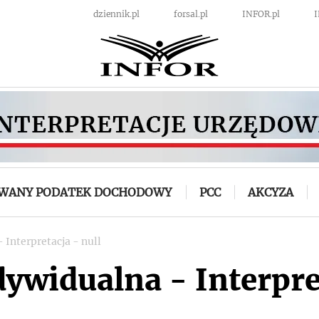
dziennik.pl
forsal.pl
INFOR.pl
OWANY PODATEK DOCHODOWY
PCC
AKCYZA
 Interpretacja - null
dywidualna - Interpre