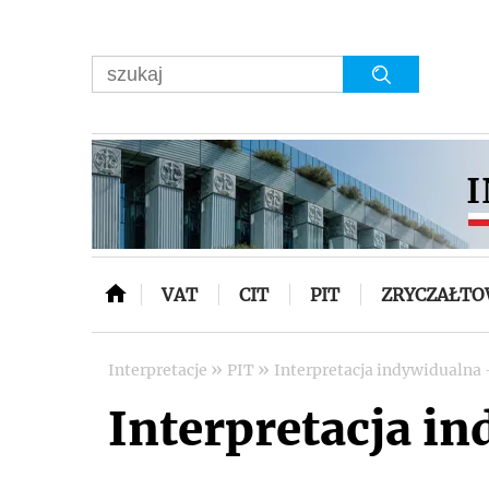
VAT
CIT
PIT
ZRYCZAŁT
»
»
Interpretacje
PIT
Interpretacja indywidualna -
Interpretacja in