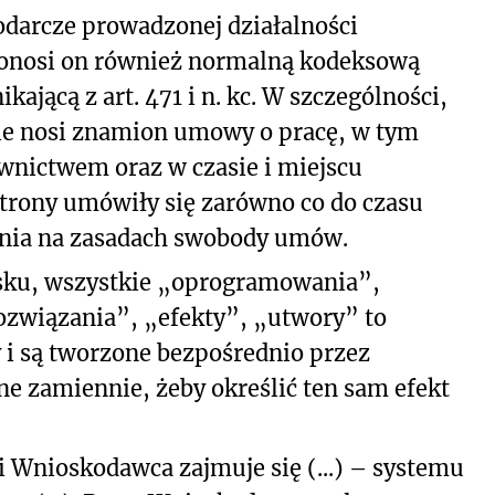
darcze prowadzonej działalności
ponosi on również normalną kodeksową
jącą z art. 471 i n. kc. W szczególności,
ie nosi znamion umowy o pracę, w tym
wnictwem oraz w czasie i miejscu
trony umówiły się zarówno co do czasu
zenia na zasadach swobody umów.
osku, wszystkie „oprogramowania”,
rozwiązania”, „efekty”, „utwory” to
i są tworzone bezpośrednio przez
e zamiennie, żeby określić ten sam efekt
 Wnioskodawca zajmuje się (...) – systemu