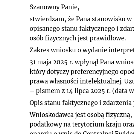
Szanowny Panie,
stwierdzam, że Pana stanowisko w
opisanego stanu faktycznego i zd
osób fizycznych jest prawidłowe.
Zakres wniosku o wydanie interpret
31 maja 2025 r. wpłynął Pana wnios
który
dotyczy
preferencyjnego opo
prawa własności intelektualnej. U
– pismem z 14 lipca 2025 r. (data 
Opis stanu faktycznego i zdarzenia
Wnioskodawca jest osobą fizyczną,
podatkowy na terytorium kraju ora
oparciu o wpis do Centralnej Ewiden