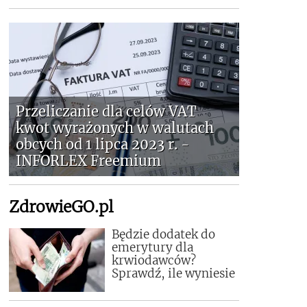
Przeliczanie dla celów VAT
kwot wyrażonych w walutach
obcych od 1 lipca 2023 r. -
INFORLEX Freemium
ZdrowieGO.pl
Będzie dodatek do
emerytury dla
krwiodawców?
Sprawdź, ile wyniesie