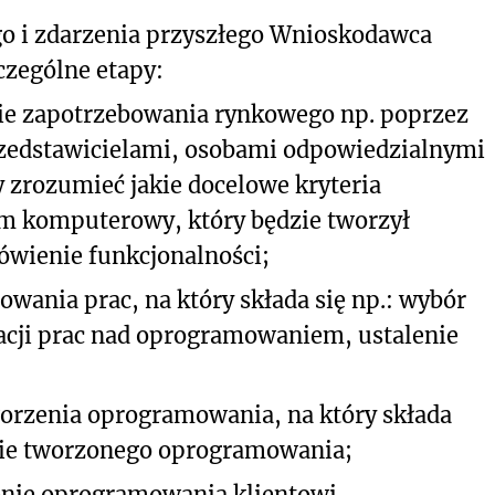
go i zdarzenia przyszłego Wnioskodawca
czególne etapy:
ie zapotrzebowania rynkowego np. poprzez
zedstawicielami, osobami odpowiedzialnymi
y zrozumieć jakie docelowe kryteria
m komputerowy, który będzie tworzył
wienie funkcjonalności;
wania prac, na który składa się np.: wybór
zacji prac nad oprogramowaniem, ustalenie
orzenia oprogramowania, na który składa
anie tworzonego oprogramowania;
ienie oprogramowania klientowi