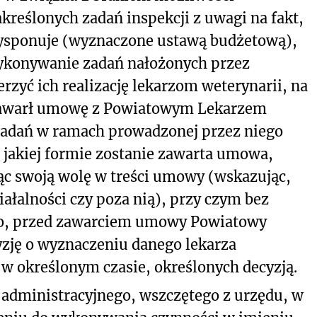
kreślonych zadań inspekcji z uwagi na fakt,
e dysponuje (wyznaczone ustawą budżetową),
ykonywanie zadań nałożonych przez
zyć ich realizację lekarzom weterynarii, na
awarł umowę z Powiatowym Lekarzem
zadań w ramach prowadzonej przez niego
w jakiej formie zostanie zawarta umowa,
jąc swoją wolę w treści umowy (wskazując,
iałalności czy poza nią), przy czym bez
o, przed zawarciem umowy Powiatowy
yzję o wyznaczeniu danego lekarza
w określonym czasie, określonych decyzją.
administracyjnego, wszczętego z urzędu, w