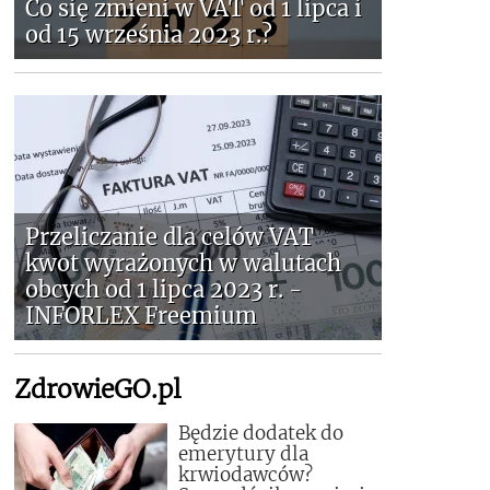
Co się zmieni w VAT od 1 lipca i
od 15 września 2023 r.?
Przeliczanie dla celów VAT
kwot wyrażonych w walutach
obcych od 1 lipca 2023 r. -
INFORLEX Freemium
ZdrowieGO.pl
Będzie dodatek do
emerytury dla
krwiodawców?