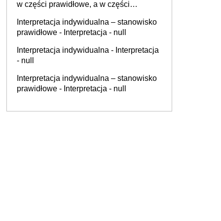
w części prawidłowe, a w części
nieprawidłowe - Interpretacja - 0111-
Interpretacja indywidualna – stanowisko
KDIB1-3.4010.417.2025.2.ZK
prawidłowe - Interpretacja - null
Interpretacja indywidualna - Interpretacja
- null
Interpretacja indywidualna – stanowisko
prawidłowe - Interpretacja - null