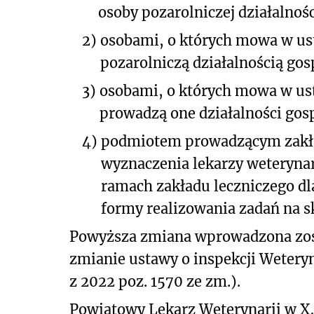
osoby pozarolniczej działalnoś
2)
osobami, o których mowa w ust.
pozarolniczą działalnością gos
3)
osobami, o których mowa w ust.
prowadzą one działalności gosp
4)
podmiotem prowadzącym zakład
wyznaczenia lekarzy weterynar
ramach zakładu leczniczego dl
formy realizowania zadań na 
Powyższa zmiana wprowadzona zosta
zmianie ustawy o inspekcji Weteryn
z 2022 poz. 1570 ze zm.).
Powiatowy Lekarz Weterynarii w X