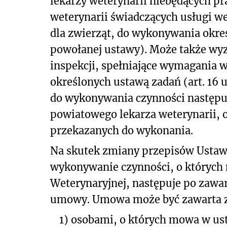
lekarzy weterynarii niebędących pr
weterynarii świadczących usługi w
dla zwierząt, do wykonywania określ
powołanej ustawy). Może także wy
inspekcji, spełniające wymagania w
określonych ustawą zadań (art. 16 
do wykonywania czynności następuj
powiatowego lekarza weterynarii, ok
przekazanych do wykonania.
Na skutek zmiany przepisów Ustawy
wykonywanie czynności, o których m
Weterynaryjnej, następuje po zawa
umowy. Umowa może być zawarta 
1)
osobami, o których mowa w ust.