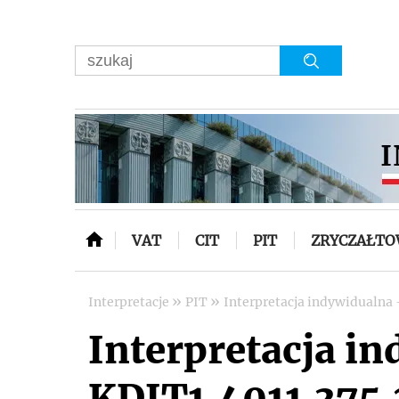
VAT
CIT
PIT
ZRYCZAŁT
»
»
Interpretacje
PIT
Interpretacja indywidualna 
Interpretacja in
KDIT1.4011.375.