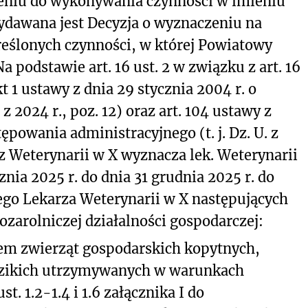
zeniu do wykonywania czynności w imieniu
wydawana jest Decyzja o wyznaczeniu na
eślonych czynności, w której Powiatowy
a podstawie art. 16 ust. 2 w związku z art. 16
 3 pkt 1 ustawy z dnia 29 stycznia 2004 r. o
. z 2024 r., poz. 12) oraz art. 104 ustawy z
ępowania administracyjnego (t. j. Dz. U. z
z Weterynarii w X wyznacza lek. Weterynarii
znia 2025 r. do dnia 31 grudnia 2025 r. do
o Lekarza Weterynarii w X następujących
zarolniczej działalności gospodarczej:
em zwierząt gospodarskich kopytnych,
 dzikich utrzymywanych w warunkach
. 1.2-1.4 i 1.6 załącznika I do