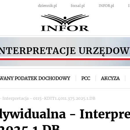
dziennik.pl
forsal.pl
INFOR.pl
OWANY PODATEK DOCHODOWY
PCC
AKCYZA
- Interpretacja - 0115-KDIT1.4011.375.2025.1.DB
dywidualna - Interpre
2025.1.DB