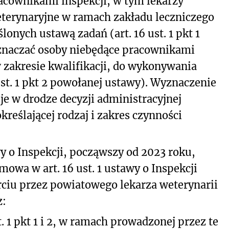
acownikami inspekcji, w tym lekarzy
eterynaryjne w ramach zakładu leczniczego
onych ustawą zadań (art. 16 ust. 1 pkt 1
znaczać osoby niebędące pracownikami
 zakresie kwalifikacji, do wykonywania
ust. 1 pkt 2 powołanej ustawy). Wyznaczenie
e w drodze decyzji administracyjnej
reślającej rodzaj i zakres czynności
 o Inspekcji, począwszy od 2023 roku,
owa w art. 16 ust. 1 ustawy o Inspekcji
rciu przez powiatowego lekarza weterynarii
z:
 1 pkt 1 i 2, w ramach prowadzonej przez te