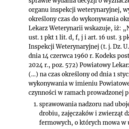
sprawie wydania decyzji o wyznac
organu inspekcji weterynaryjnej, 
określony czas do wykonywania okr
Lekarz Weterynarii wskazuje, iż: „N
ust. 1 pkt 1 lit. d, f, j i art. 16 ust.
Inspekcji Weterynaryjnej (t. j. Dz. U
dnia 14 czerwca 1960 r. Kodeks post
2024 r., poz. 572) Powiatowy Lekar
(…) na czas określony od dnia 1 styc
wykonywania w imieniu Powiatoweg
czynności w ramach prowadzonej po
1.
sprawowania nadzoru nad uboj
drobiu, zajęczaków i zwierząt
fermowych, o których mowa w ust