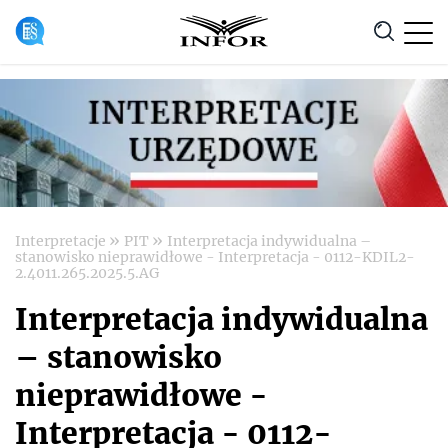
Anuluj
»
»
Interpretacje
PIT
Interpretacja indywidualna –
stanowisko nieprawidłowe - Interpretacja - 0112-KDIL2-
2.4011.265.2025.5.AG
Interpretacja indywidualna
– stanowisko
nieprawidłowe -
Interpretacja - 0112-