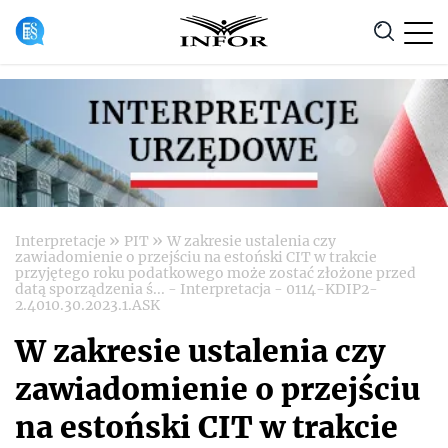
Anuluj
»
»
Interpretacje
PIT
W zakresie ustalenia czy
zawiadomienie o przejściu na estoński CIT w trakcie
przyjętego roku podatkowego może zostać złożone przed
datą sporządzenia ś... - Interpretacja - 0114-KDIP2-
2.4010.30.2023.1.ASK
W zakresie ustalenia czy
zawiadomienie o przejściu
na estoński CIT w trakcie