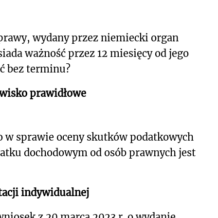
sprawy, wydany przez niemiecki organ
siada ważność przez 12 miesięcy od jego
ć bez terminu?
owisko prawidłowe
o w sprawie oceny skutków podatkowych
datku dochodowym od osób prawnych jest
acji indywidualnej
wniosek z 20 marca 2023 r. o wydanie