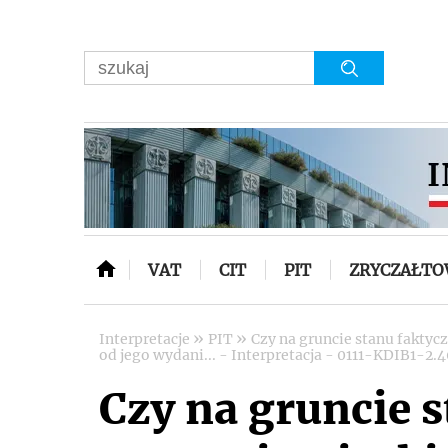
VAT
CIT
PIT
ZRYCZAŁT
»
»
Interpretacje
PIT
Czy na gruncie stanu faktyc
od jego wydani... - Interpretacja - 0111-KDIB1-2.
Czy na gruncie 