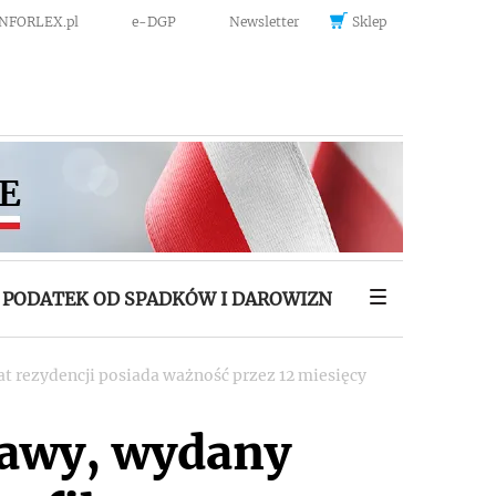
INFORLEX.pl
e-DGP
Newsletter
Sklep
PODATEK OD SPADKÓW I DAROWIZN
t rezydencji posiada ważność przez 12 miesięcy
rawy, wydany