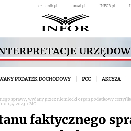
dziennik.pl
forsal.pl
INFOR.pl
OWANY PODATEK DOCHODOWY
PCC
AKCYZA
znego sprawy, wydany przez niemiecki organ podatkowy certyfika
4010.134.2023.1.MC
stanu faktycznego sp