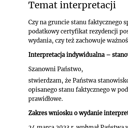
Temat interpretacji
Czy na gruncie stanu faktycznego 
podatkowy certyfikat rezydencji po
wydania, czy też zachowuje ważnoś
Interpretacja indywidualna – stan
Szanowni Państwo,
stwierdzam, że Państwa stanowisk
opisanego stanu faktycznego w po
prawidłowe.
Zakres wniosku o wydanie interpret
24 marca 2023 r. wpłynął Państwa 