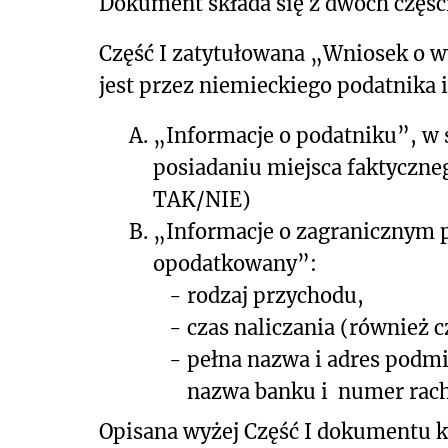
Dokument składa się z dwóch częśc
Część I zatytułowana „Wniosek o w
jest przez niemieckiego podatnika i
A.
„Informacje o podatniku”, w 
posiadaniu miejsca faktyczne
TAK/NIE)
B.
„Informacje o zagranicznym p
opodatkowany”:
-
rodzaj przychodu,
-
czas naliczania (również c
-
pełna nazwa i adres podm
nazwa banku i numer rac
Opisana wyżej Część I dokumentu 