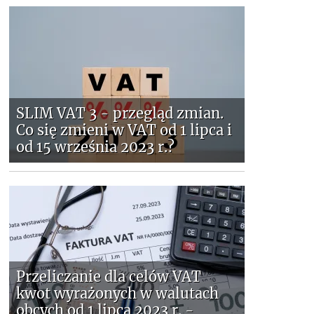
SLIM VAT 3 - przegląd zmian.
Co się zmieni w VAT od 1 lipca i
od 15 września 2023 r.?
Przeliczanie dla celów VAT
kwot wyrażonych w walutach
obcych od 1 lipca 2023 r. -