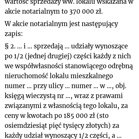
wartość sprzedaży ww. lokalu wskazana w
akcie notarialnym to 370 000 zł.
W akcie notarialnym jest następujący
zapis:
§ 2. … i … sprzedają … udziały wynoszące
po 1/2 (jednej drugiej) części każdy z nich
we współwłasności stanowiącego odrębną
nieruchomość lokalu mieszkalnego
numer … przy ulicy … numer … w …, obj.
księgą wieczystą nr …, wraz z prawami
związanymi z własnością tego lokalu, za
ceny w kwotach po 185 000 zł (sto
osiemdziesiąt pięć tysięcy złotych) za
każdy udział wynoszący 1/2 części, a …