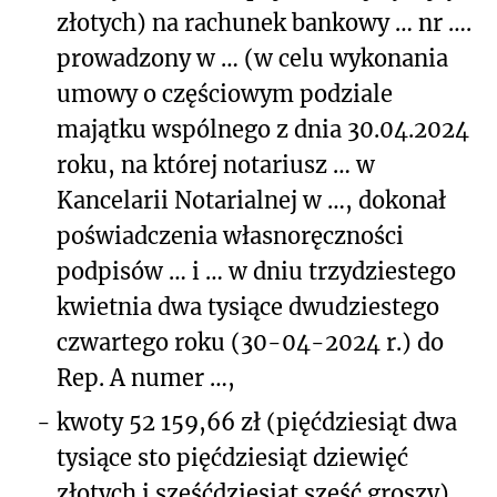
złotych) na rachunek bankowy … nr ….
prowadzony w … (w celu wykonania
umowy o częściowym podziale
majątku wspólnego z dnia 30.04.2024
roku, na której notariusz … w
Kancelarii Notarialnej w …, dokonał
poświadczenia własnoręczności
podpisów … i … w dniu trzydziestego
kwietnia dwa tysiące dwudziestego
czwartego roku (30-04-2024 r.) do
Rep. A numer …,
-
kwoty 52 159,66 zł (pięćdziesiąt dwa
tysiące sto pięćdziesiąt dziewięć
złotych i sześćdziesiąt sześć groszy)