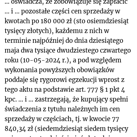
… oświadcza, że zobowiązuje się zapłacić
… i … pozostałe części cen sprzedaży w
kwotach po 180 000 zł (sto osiemdziesiąt
tysięcy złotych), każdemu z nich w
terminie najpóźniej do dnia dziesiątego
maja dwa tysiące dwudziestego czwartego
roku (10-05-2024 r.), a pod względem
wykonania powyższych obowiązków
poddaje się rygorowi egzekucji wprost z
tego aktu na podstawie art. 777 § 1 pkt 4
kpc. … i … zastrzegają, że kupujący spełni
świadczenia z tytułu należnych im cen
sprzedaży w częściach, tj. w kwocie 77
840,34 zł (siedemdziesiąt siedem tysięcy