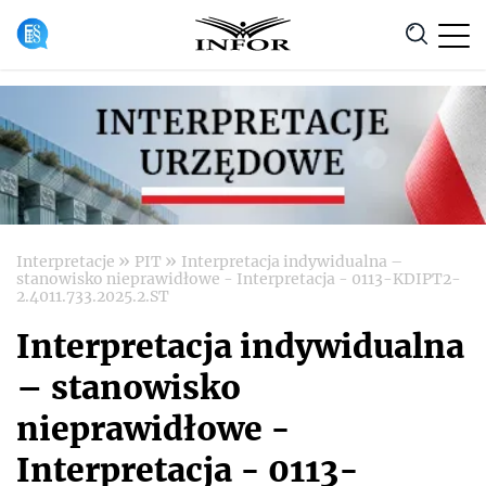
Anuluj
»
»
Interpretacje
PIT
Interpretacja indywidualna –
stanowisko nieprawidłowe - Interpretacja - 0113-KDIPT2-
2.4011.733.2025.2.ST
Interpretacja indywidualna
– stanowisko
nieprawidłowe -
Interpretacja - 0113-