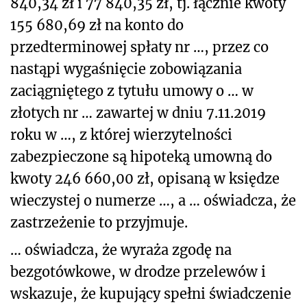
840,34 zł i 77 840,35 zł, tj. łącznie kwoty
155 680,69 zł na konto do
przedterminowej spłaty nr …, przez co
nastąpi wygaśnięcie zobowiązania
zaciągniętego z tytułu umowy o … w
złotych nr … zawartej w dniu 7.11.2019
roku w …, z której wierzytelności
zabezpieczone są hipoteką umowną do
kwoty 246 660,00 zł, opisaną w księdze
wieczystej o numerze …, a … oświadcza, że
zastrzeżenie to przyjmuje.
… oświadcza, że wyraża zgodę na
bezgotówkowe, w drodze przelewów i
wskazuje, że kupujący spełni świadczenie