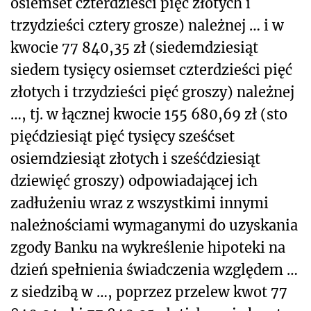
osiemset czterdzieści pięć złotych i
trzydzieści cztery grosze) należnej … i w
kwocie 77 840,35 zł (siedemdziesiąt
siedem tysięcy osiemset czterdzieści pięć
złotych i trzydzieści pięć groszy) należnej
…, tj. w łącznej kwocie 155 680,69 zł (sto
pięćdziesiąt pięć tysięcy sześćset
osiemdziesiąt złotych i sześćdziesiąt
dziewięć groszy) odpowiadającej ich
zadłużeniu wraz z wszystkimi innymi
należnościami wymaganymi do uzyskania
zgody Banku na wykreślenie hipoteki na
dzień spełnienia świadczenia względem …
z siedzibą w …, poprzez przelew kwot 77