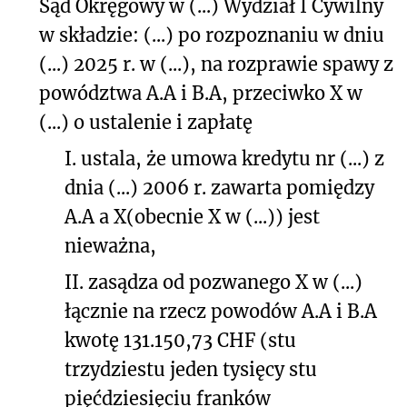
Sąd Okręgowy w (...) Wydział I Cywilny
w składzie: (...) po rozpoznaniu w dniu
(...) 2025 r. w (...), na rozprawie spawy z
powództwa A.A i B.A, przeciwko X w
(...) o ustalenie i zapłatę
I. ustala, że umowa kredytu nr (...) z
dnia (...) 2006 r. zawarta pomiędzy
A.A a X(obecnie X w (...)) jest
nieważna,
II. zasądza od pozwanego X w (...)
łącznie na rzecz powodów A.A i B.A
kwotę 131.150,73 CHF (stu
trzydziestu jeden tysięcy stu
pięćdziesięciu franków