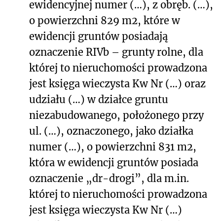
ewidencyjnej numer
(…)
, z obręb.
(…)
,
o powierzchni 829 m
2
, które w
ewidencji gruntów posiadają
oznaczenie RIVb – grunty rolne, dla
której to nieruchomości prowadzona
jest księga wieczysta Kw Nr
(…)
oraz
udziału
(…)
w działce gruntu
niezabudowanego, położonego przy
ul.
(…)
, oznaczonego, jako działka
numer
(…)
, o powierzchni 831 m
2
,
która w ewidencji gruntów posiada
oznaczenie „dr-drogi”, dla m.in.
której to nieruchomości prowadzona
jest księga wieczysta Kw Nr
(…)