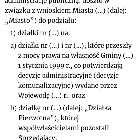
administrację publiczną, doszło w
związku z wnioskiem Miasta (…) (dalej:
„Miasto”) do podziału:
1)
działki nr
(…)
na:
a)
działki nr
(…)
i nr
(…)
, które przeszły
z mocy prawa na własność Gminy
(…)
1 stycznia 1999 r., co potwierdzają
decyzje administracyjne (decyzje
komunalizacyjne) wydane przez
Wojewodę
(…)
r., oraz
b)
działkę nr
(…)
(dalej: „Działka
Pierwotna”), której
współwłaścicielami pozostali
Sprzedający;