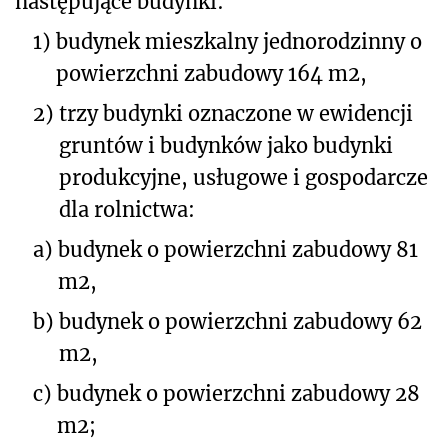
następujące budynki:
1)
budynek mieszkalny jednorodzinny o
powierzchni zabudowy 164 m
2
,
2)
trzy budynki oznaczone w ewidencji
gruntów i budynków jako budynki
produkcyjne, usługowe i gospodarcze
dla rolnictwa:
a)
budynek o powierzchni zabudowy 81
m
2
,
b)
budynek o powierzchni zabudowy 62
m
2
,
c)
budynek o powierzchni zabudowy 28
m
2
;