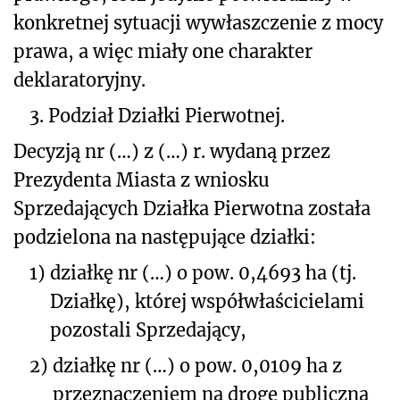
konkretnej sytuacji wywłaszczenie z mocy
prawa, a więc miały one charakter
deklaratoryjny.
3.
Podział Działki Pierwotnej.
Decyzją nr (…) z (…) r. wydaną przez
Prezydenta Miasta z wniosku
Sprzedających Działka Pierwotna została
podzielona na następujące działki:
1)
działkę nr
(…)
o pow. 0,4693 ha (tj.
Działkę), której współwłaścicielami
pozostali Sprzedający,
2)
działkę nr
(…)
o pow. 0,0109 ha z
przeznaczeniem na drogę publiczną