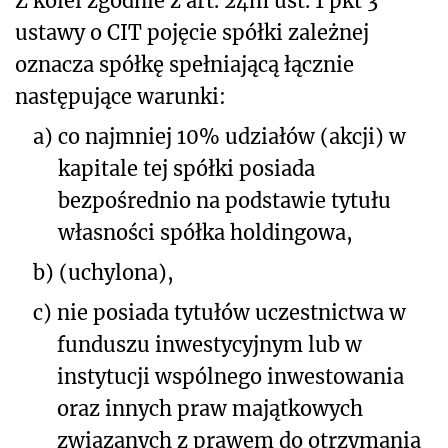
Z kolei zgodnie z art. 24m ust. 1 pkt 3
ustawy o CIT pojęcie spółki zależnej
oznacza spółkę spełniającą łącznie
następujące warunki:
a)
co najmniej 10% udziałów (akcji) w
kapitale tej spółki posiada
bezpośrednio na podstawie tytułu
własności spółka holdingowa,
b)
(uchylona),
c)
nie posiada tytułów uczestnictwa w
funduszu inwestycyjnym lub w
instytucji wspólnego inwestowania
oraz innych praw majątkowych
związanych z prawem do otrzymania