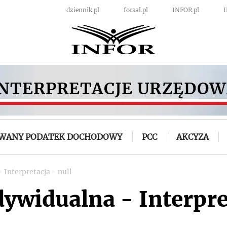
dziennik.pl
forsal.pl
INFOR.pl
OWANY PODATEK DOCHODOWY
PCC
AKCYZA
 Interpretacja - null
dywidualna - Interpre