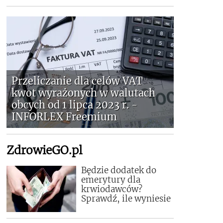
Przeliczanie dla celów VAT
kwot wyrażonych w walutach
obcych od 1 lipca 2023 r. -
INFORLEX Freemium
ZdrowieGO.pl
Będzie dodatek do
emerytury dla
krwiodawców?
Sprawdź, ile wyniesie