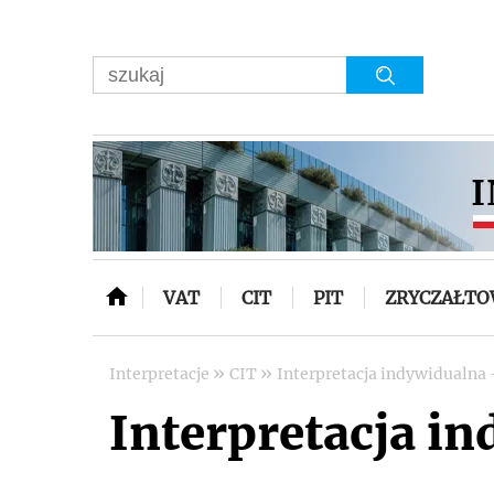
VAT
CIT
PIT
ZRYCZAŁT
»
»
Interpretacje
CIT
Interpretacja indywidualna -
Interpretacja in