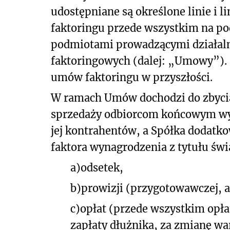
udostępniane są określone linie i l
faktoringu przede wszystkim na po
podmiotami prowadzącymi działaln
faktoringowych (dalej: „Umowy”). 
umów faktoringu w przyszłości.
W ramach Umów dochodzi do zbycia 
sprzedaży odbiorcom końcowym wy
jej kontrahentów, a Spółka dodatko
faktora wynagrodzenia z tytułu świ
a)
odsetek,
b)
prowizji (przygotowawczej, a
c)
opłat (przede wszystkim opła
zapłaty dłużnika, za zmianę w