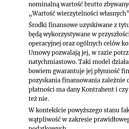
nominalną wartość brutto zbywanych
„Wartość wierzytelności własnych”
Środki finansowe uzyskiwane z tyt
będą wykorzystywane w przyszłości)
operacyjnej oraz ogólnych celów k
Umowy pozwalają jej, w razie potr
natychmiastowo. Taki model działani
bowiem gwarantuje jej płynność f
pozyskania finansowania zależnie o
płatności ma dany Kontrahent i czy
też nie.
W kontekście powyższego stanu fa
wątpliwość w zakresie prawidłoweg
podatkowych.