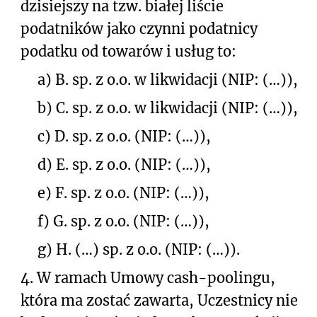
dzisiejszy na tzw. białej liście
podatników jako czynni podatnicy
podatku od towarów i usług to:
a)
B. sp. z o.o. w likwidacji (NIP: (…)),
b)
C. sp. z o.o. w likwidacji (NIP: (…)),
c)
D. sp. z o.o. (NIP: (…)),
d)
E. sp. z o.o. (NIP: (…)),
e)
F. sp. z o.o. (NIP: (…)),
f)
G. sp. z o.o. (NIP: (…)),
g)
H. (…) sp. z o.o. (NIP: (…)).
4.
W ramach Umowy cash-poolingu,
która ma zostać zawarta, Uczestnicy nie