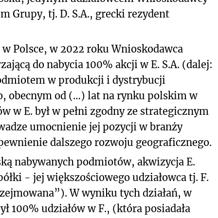
 Grupy, tj. D. S.A., grecki rezydent
i w Polsce, w 2022 roku Wnioskodawca
jącą do nabycia 100% akcji w E. S.A. (dalej:
odmiotem w produkcji i dystrybucji
 obecnym od (…) lat na rynku polskim w
łów w E. był w pełni zgodny ze strategicznym
adze umocnienie jej pozycji w branży
ewnienie dalszego rozwoju geograficznego.
lską nabywanych podmiotów, akwizycja E.
łki - jej większościowego udziałowca tj. F.
 Przejmowana”). W wyniku tych działań, w
ył 100% udziałów w F., (która posiadała