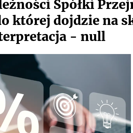
eżności Spółki Przej
o której dojdzie na s
terpretacja - null