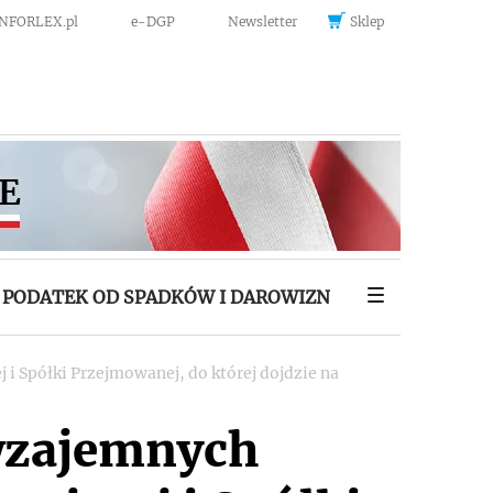
INFORLEX.pl
e-DGP
Newsletter
Sklep
PODATEK OD SPADKÓW I DAROWIZN
 i Spółki Przejmowanej, do której dojdzie na
 wzajemnych