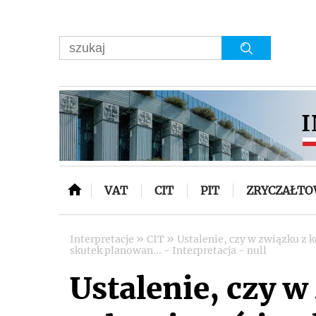
VAT
CIT
PIT
ZRYCZAŁT
»
»
Interpretacje
CIT
Ustalenie, czy w związku z 
skutek planowan... - Interpretacja - null
Ustalenie, czy 