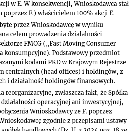
akcji w E. W konsekwencji, Wnioskodawca stał
m poprzez F.) właścicielem 100% akcji E.
nabyte przez Wnioskodawcę w wyniku
ana celem prowadzenia działalności
w sektorze FMCG („Fast Moving Consumer
ra konsumpcyjne). Podstawowy przedmiot
skazanymi kodami PKD w Krajowym Rejestrze
 centralnych (head offices) i holdingów, z
h i działalność holdingów finansowych.
 reorganizacyjne, zwłaszcza fakt, że Spółka
ziałalności operacyjnej ani inwestycyjnej,
ołączenia Wnioskodawcy ze F. poprzez
a Wnioskodawcę zgodnie z przepisami ustawy
 spółek handlowych (Dz. U. z 2024 poz. 18 ze