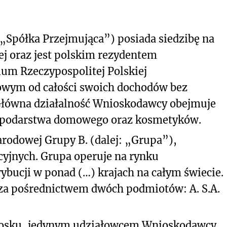
 „Spółka Przejmująca”) posiada siedzibę na
ej oraz jest polskim rezydentem
ium Rzeczypospolitej Polskiej
wym od całości swoich dochodów bez
 Główna działalność Wnioskodawcy obejmuje
ospodarstwa domowego oraz kosmetyków.
odowej Grupy B. (dalej: „Grupa”),
cyjnych. Grupa operuje na rynku
rybucji w ponad (…) krajach na całym świecie.
e za pośrednictwem dwóch podmiotów: A. S.A.
niosku, jedynym udziałowcem Wnioskodawcy