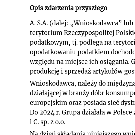
Opis zdarzenia przyszłego
A. S.A. (dalej: „Wnioskodawca” lub
terytorium Rzeczypospolitej Polski
podatkowym, tj. podlega na terytor
opodatkowaniu podatkiem dochodo
względu na miejsce ich osiągania.
produkcję i sprzedaż artykułów g
Wnioskodawca, należy do międzynar
działającej w branży dóbr konsump
europejskim oraz posiada sieć dyst
Do 2024 r. Grupa działała w Polsc
i C. sp. z o.o.
Na dzień składania niniejszego w