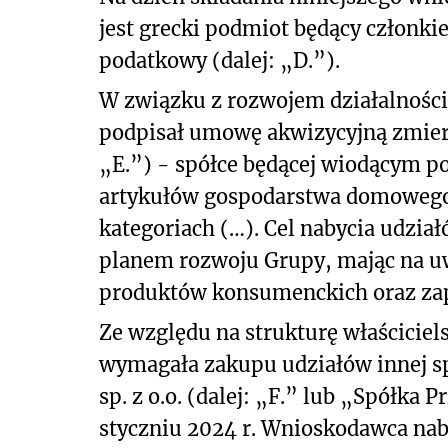
jest grecki podmiot będący członkiem
podatkowy (dalej: „D.”).
W związku z rozwojem działalnośc
podpisał umowę akwizycyjną zmierza
„E.”) - spółce będącej wiodącym p
artykułów gospodarstwa domowego,
kategoriach (…). Cel nabycia udzia
planem rozwoju Grupy, mając na uw
produktów konsumenckich oraz zap
Ze względu na strukturę właścicie
wymagała zakupu udziałów innej spó
sp. z o.o. (dalej: „F.” lub „Spółka
styczniu 2024 r. Wnioskodawca nab