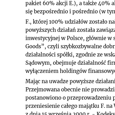
pakiet 60% akcji E.), a także 40% 
się bezpośrednio i pośrednio (w ty
F., której 100% udziałów zostało 
powyższych działań została zawiąz
inwestycyjnej w Polsce, głównie 
Goods”, czyli szybkozbywalne dob
działalności spółki, zgodnie ze w
Sądowym, obejmuje działalność firm
wyłączeniem holdingów finansowyc
Mając na uwadze powyższe działania
Przejmowana obecnie nie prowadzi d
postanowiono o przeprowadzeniu p
przeniesienie całego majątku F. n
z dnia 15 września 2000 r. - Kodeks