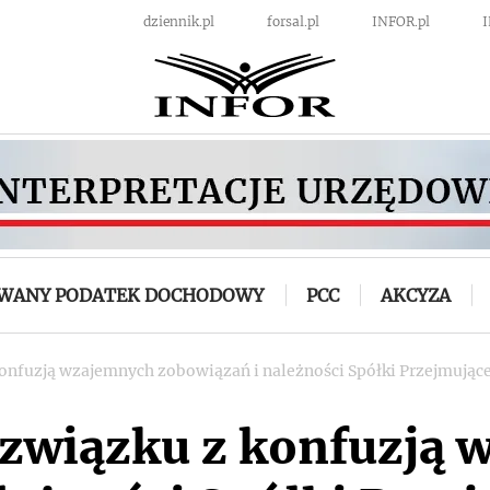
dziennik.pl
forsal.pl
INFOR.pl
OWANY PODATEK DOCHODOWY
PCC
AKCYZA
konfuzją wzajemnych zobowiązań i należności Spółki Przejmującej
w związku z konfuzją