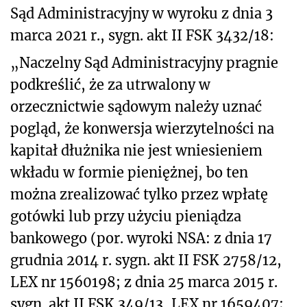
Sąd Administracyjny w wyroku z dnia 3
marca 2021 r., sygn. akt II FSK 3432/18:
„Naczelny Sąd Administracyjny pragnie
podkreślić, że za utrwalony w
orzecznictwie sądowym należy uznać
pogląd, że konwersja wierzytelności na
kapitał dłużnika nie jest wniesieniem
wkładu w formie pieniężnej, bo ten
można zrealizować tylko przez wpłatę
gotówki lub przy użyciu pieniądza
bankowego (por. wyroki NSA: z dnia 17
grudnia 2014 r. sygn. akt II FSK 2758/12,
LEX nr 1560198; z dnia 25 marca 2015 r.
sygn. akt II FSK 349/13, LEX nr 1659407;