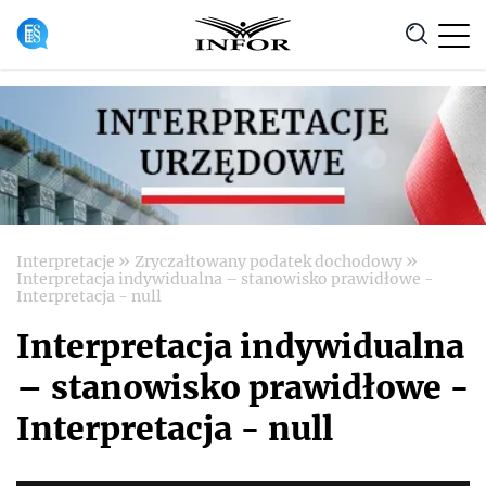
Anuluj
»
»
Interpretacje
Zryczałtowany podatek dochodowy
Interpretacja indywidualna – stanowisko prawidłowe -
Interpretacja - null
Interpretacja indywidualna
– stanowisko prawidłowe -
Interpretacja - null