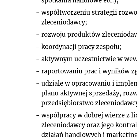
spotkania handlowe etc.);
-
współtworzeniu strategii rozwo
zleceniodawcy;
-
rozwoju produktów zleceniodaw
-
koordynacji pracy zespołu;
-
aktywnym uczestnictwie w wew
-
raportowaniu prac i wyników zg
-
udziale w opracowaniu i impleme
planu aktywnej sprzedaży, roz
przedsiębiorstwo zleceniodawc
-
współpracy w dobrej wierze z 
zleceniodawcy oraz jego kontra
działań handlowych i marketin