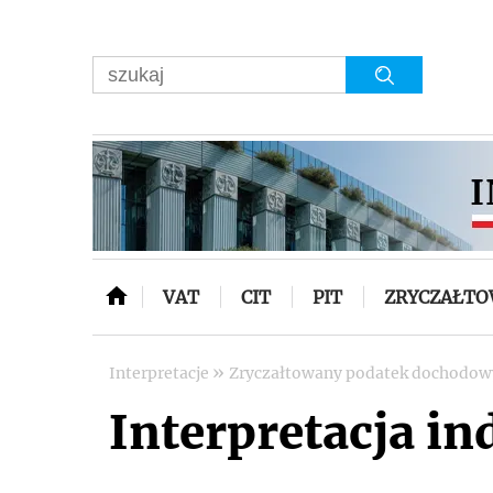
VAT
CIT
PIT
ZRYCZAŁT
»
Interpretacje
Zryczałtowany podatek dochodo
Interpretacja in