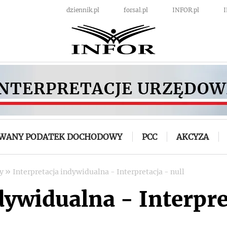
dziennik.pl
forsal.pl
INFOR.pl
OWANY PODATEK DOCHODOWY
PCC
AKCYZA
»
wy
Interpretacja indywidualna - Interpretacja - null
dywidualna - Interpre