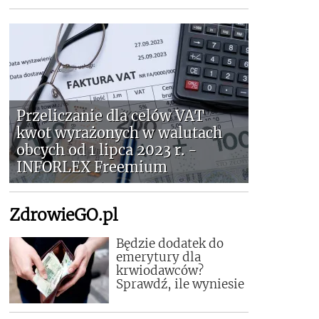
Przeliczanie dla celów VAT
kwot wyrażonych w walutach
obcych od 1 lipca 2023 r. -
INFORLEX Freemium
ZdrowieGO.pl
Będzie dodatek do
emerytury dla
krwiodawców?
Sprawdź, ile wyniesie